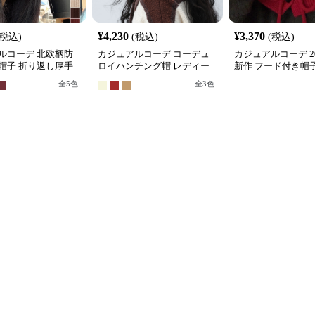
¥
4,230
¥
3,370
(税込)
(税込)
(税込)
ルコーデ 北欧柄防
カジュアルコーデ コーデュ
カジュアルコーデ 2
帽子 折り返し厚手
ロイハンチング帽 レディー
新作 フード付き帽
ス キャスケット 小顔効果
ニット レディース
全
5
色
全
3
色