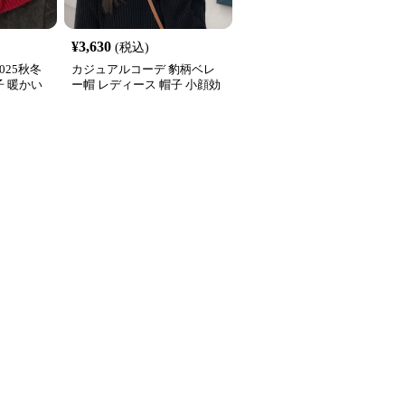
¥
3,630
(税込)
025秋冬
カジュアルコーデ 豹柄ベレ
子 暖かい
ー帽 レディース 帽子 小顔効
小顔効果
果 暖かい