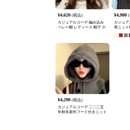
¥
4,620
¥
4,980
(税込)
カジュアルコーデ 編み込み
カジュア
ベレー帽 レディース 帽子 小
寒ニット
顔効果 暖かい おしゃれ
帽子
¥
4,290
(税込)
カジュアルコーデ 二〇二五
年秋冬新作フード付きニット
帽子小顔効果暖かいレディー
ス用