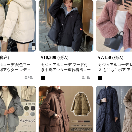
¥
10,300
¥
7,150
(税込)
(税込)
(税込)
ルコーデ 配色フー
カジュアルコーデ フード付
カジュアルコーデ 
綿アウター レディ
き中綿アウター重ね着風コー
ス もこもこボア ア
ジャケット
ト
んわり暖か冬物羽
全
4
色
全
3
色