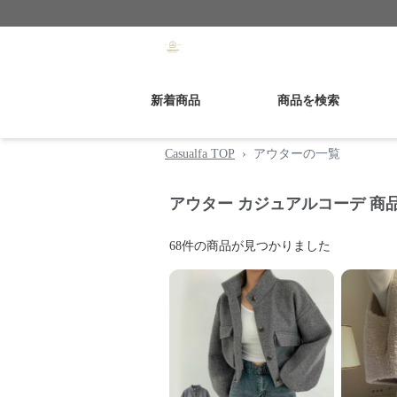
新着商品
商品を検索
Casualfa TOP
›
アウターの一覧
×
新規ユーザー限定クーポ
アウター カジュアルコーデ 商
ン！
68
件の商品が見つかりました
期間限定! 15%OFFクーポンです
取得後、決済画面で自動適用されます
コー
DABOPNK0
ド: