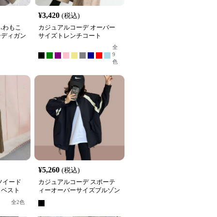
¥
3,420
(税込)
ふわもこ
カジュアルコーデ オーバー
ーディガン
サイズトレンチコート
全
9
色
¥
5,260
(税込)
ツイード
カジュアルコーデ スポーテ
トベスト
ィーオーバーサイズブルゾン
全
2
色