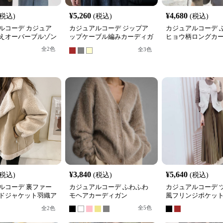
¥
5,260
¥
4,680
(税込)
(税込)
(税込)
ルコーデ カジュア
カジュアルコーデ ジップア
カジュアルコーデ 
えオーバーブルゾン
ップケーブル編みカーディガ
ヒョウ柄ロングカ
ン
全
2
色
全
3
色
¥
3,840
¥
5,640
(税込)
(税込)
(税込)
ルコーデ 裏ファー
カジュアルコーデ ふわふわ
カジュアルコーデ 
ドジャケット羽織ア
モヘアカーディガン
風フリンジポケッ
全
5
色
全
2
色