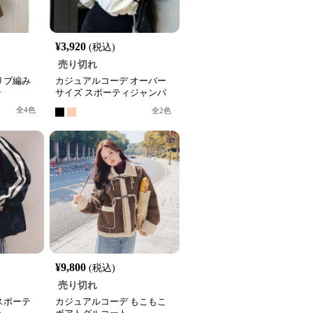
¥
3,920
(税込)
売り切れ
リブ編み
カジュアルコーデ オーバー
ン
サイズ スポーティジャンパ
ー
全
4
色
全
2
色
¥
9,800
(税込)
売り切れ
スポーテ
カジュアルコーデ もこもこ