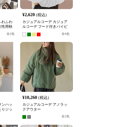
¥
2,620
(税込)
ふわふわ
カジュアルコーデ カジュア
女性用秋
ルコーデ フード付きパイピ
ングデザインブルゾン
全
2
色
全
4
色
¥
10,260
(税込)
サンハッ
カジュアルコーデ アノラッ
たりジッ
クアウター
全
2
色