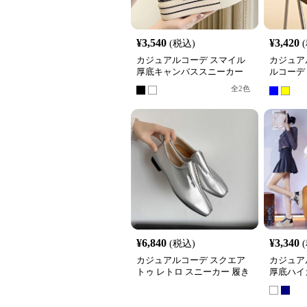
¥
3,540
¥
3,420
(税込)
カジュアルコーデ スマイル
カジュア
厚底キャンバススニーカー
ルコーデ
スニーカ
全
2
色
¥
6,840
¥
3,340
(税込)
カジュアルコーデ スクエア
カジュア
トゥ レトロ スニーカー 履き
厚底ハイ
やすい ローヒール