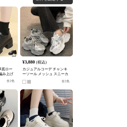
¥
3,880
(税込)
厚底ロー
カジュアルコーデ チャンキ
 編み上げ
ーソール メッシュ スニーカ
ー
全
2
色
全
2
色