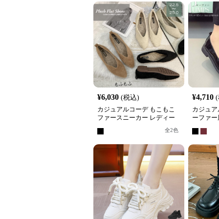
¥
6,030
¥
4,710
(税込)
カジュアルコーデ もこもこ
カジュア
ファースニーカー レディー
ーファー
ス 浅口 ぺたんこ靴
ィース 
全
2
色