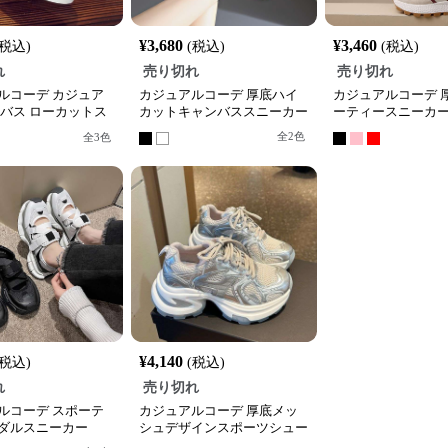
¥
3,680
¥
3,460
(税込)
(税込)
(税込)
れ
売り切れ
売り切れ
ルコーデ カジュア
カジュアルコーデ 厚底ハイ
カジュアルコーデ 
ンバス ローカットス
カットキャンバススニーカー
ーティースニーカ
全
2
色
全
3
色
¥
4,140
(税込)
(税込)
れ
売り切れ
ルコーデ スポーテ
カジュアルコーデ 厚底メッ
ダルスニーカー
シュデザインスポーツシュー
ズ