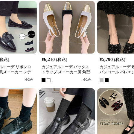
¥
6,210
¥
5,790
(税込)
(税込)
(税込)
ルコーデ リボンロ
カジュアルコーデ バックス
カジュアルコーデ 
風スニーカー レデ
トラップ スニーカー風 角型
パンコール バレエ
ローヒール
つま先 パンプス
風スニーカー
全
2
色
全
2
色