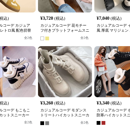
¥
3,720
¥
7,040
(税込)
(税込)
(税込)
ルコーデ カジュア
カジュアルコーデ 花モチー
カジュアルコーデ 
 レトロ風 配色切替
フ付きプラットフォームスニ
風 厚底 マリジェン
ー
ーカー
ー
全
2
色
全
2
色
¥
3,260
¥
3,340
(税込)
(税込)
(税込)
ルコーデ もこもこ
カジュアルコーデ モダンス
カジュアルコーデ 
カットスニーカー
トリートハイカットスニーカ
防寒ハイカットス
ー
全
2
色
全
2
色