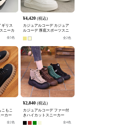
¥
4,420
(税込)
イギリス
カジュアルコーデ カジュア
 スニーカ
ルコーデ 厚底スポーツスニ
ーカー
全
5
色
全
2
色
¥
2,840
(税込)
もこもこ
カジュアルコーデ ファー付
ニーカー
きハイカットスニーカー
全
2
色
全
4
色