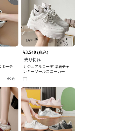
¥
3,540
(税込)
売り切れ
スポーテ
カジュアルコーデ 厚底チャ
ー
ンキーソールスニーカー
全
2
色