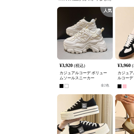
人気
¥
3,920
¥
3,960
(税込)
カジュアルコーデ ボリュー
カジュア
ムソールスニーカー
ルコーデ
レザー調
全
2
色