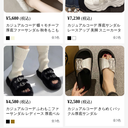
¥
5,680
¥
7,230
(税込)
(税込)
カジュアルコーデ 蝶々モチーフ
カジュアルコーデ 厚底サンダル
厚底ファーサンダル 秋冬もこも
レースアップ 美脚 スニーカータ
こスリッパ
イプ
全
3
色
全
2
色
¥
4,580
¥
2,580
(税込)
(税込)
カジュアルコーデ ふわもこファ
カジュアルコーデ きらめくバッ
ーサンダル レディース 厚底ベル
クル厚底サンダル
トサンダル
全
3
色
全
3
色