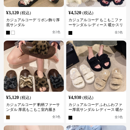
¥
3,120
¥
4,520
(税込)
(税込)
カジュアルコーデ リボン飾り厚
カジュアルコーデ もこもこファ
底サンダル
ーサンダル レディース 暖かスリ
ッパ
全
2
色
全
3
色
¥
5,120
¥
4,930
(税込)
(税込)
カジュアルコーデ 豹柄ファーサ
カジュアルコーデ ふわふわファ
ンダル 厚底もこもこ室内履き
ー厚底サンダル レディース 暖か
スリッパ
全
3
色
全
3
色