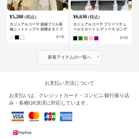
¥
5,280
¥
6,630
(税込)
(税込)
カジュアルコーデ 波縁フリル長
カジュアルコーデ プリーツチュ
袖ニットトップス 前開きタイプ
ールスカート レディース ロング
丈
全
3
色
全
6
色
›
新着アイテムの一覧へ
お支払い方法について
お支払いは、クレジットカード・コンビニ/銀行振り込
み・各種QR決済に対応しています。