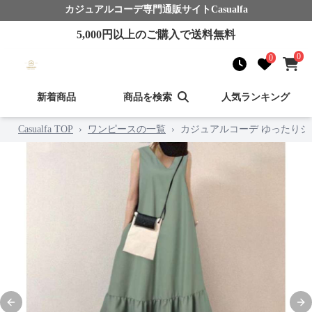
カジュアルコーデ
専門通販サイト
Casualfa
5,000
円以上のご購入で送料無料
0
0
新着商品
商品を検索
人気ランキング
Casualfa TOP
›
ワンピースの一覧
›
カジュアルコーデ ゆったり
Previous slide
Nex