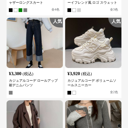
ャザーロングスカート
ーイフレンド風 ロゴ スウェット
全
4
色
全
3
色
人気
人気
¥
3,300
¥
3,920
(税込)
(税込)
カジュアルコーデ ロールアップ
カジュアルコーデ ボリュームソ
裾デニムパンツ
ールスニーカー
全
2
色