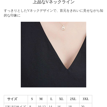
上品なVネックライン
すっきりとしたVネックデザインで、首元をきれいに見せながら知
的な印象に
サイズ
S
M
L
XL
2XL
3XL
UK/AUサイズ
8
10-12
14
16
18
20