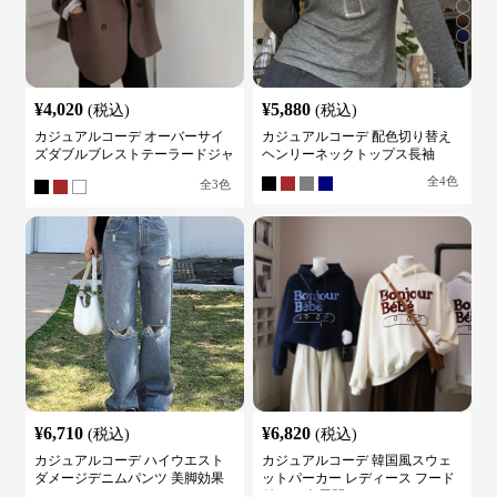
¥
4,020
¥
5,880
(税込)
(税込)
カジュアルコーデ オーバーサイ
カジュアルコーデ 配色切り替え
ズダブルブレストテーラードジャ
ヘンリーネックトップス長袖
ケット
全
4
色
全
3
色
¥
6,710
¥
6,820
(税込)
(税込)
カジュアルコーデ ハイウエスト
カジュアルコーデ 韓国風スウェ
ダメージデニムパンツ 美脚効果
ットパーカー レディース フード
付き ５色展開