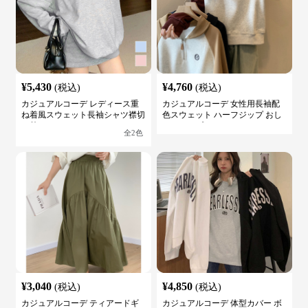
¥
5,430
¥
4,760
(税込)
(税込)
カジュアルコーデ レディース重
カジュアルコーデ 女性用長袖配
ね着風スウェット長袖シャツ襟切
色スウェット ハーフジップ おし
り替え
ゃれトップス
全
2
色
¥
3,040
¥
4,850
(税込)
(税込)
カジュアルコーデ ティアードギ
カジュアルコーデ 体型カバー ボ