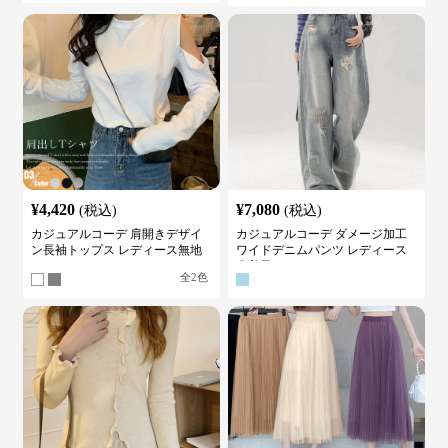
¥
4,420
¥
7,080
(税込)
(税込)
カジュアルコーデ 肩開きデザイ
カジュアルコーデ ダメージ加工
ン長袖トップス レディース無地
ワイドデニムパンツ レディース
カットソー
古着風
全
2
色