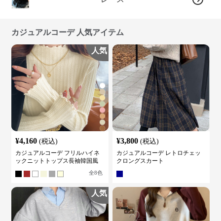
カジュアルコーデ 人気アイテム
人気
¥
4,160
¥
3,800
(税込)
(税込)
カジュアルコーデ フリルハイネ
カジュアルコーデ レトロチェッ
ックニットトップス長袖韓国風
クロングスカート
全
8
色
人気