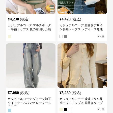
¥
4,230
¥
4,420
(税込)
(税込)
カジュアルコーデ マルチボーダ
カジュアルコーデ 肩開きデザイ
ー半袖トップス 夏の着回し万能
ン長袖トップス レディース無地
カットソー
カットソー
全
2
色
¥
7,080
¥
5,280
(税込)
(税込)
カジュアルコーデ ダメージ加工
カジュアルコーデ 波縁フリル長
ワイドデニムパンツ レディース
袖ニットトップス 前開きタイプ
古着風
全
3
色