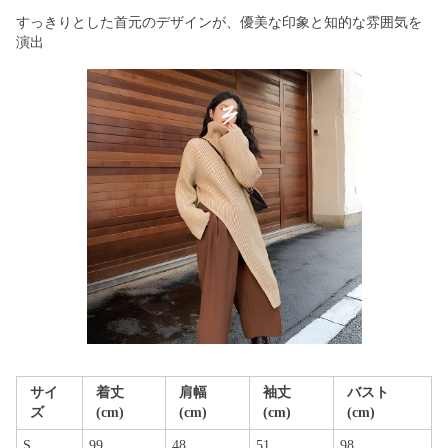
すっきりとした首元のデザインが、優美な印象と知的な雰囲気を
演出
サイ
着丈
肩幅
袖丈
バスト
ズ
(cm)
(cm)
(cm)
(cm)
S
99
48
51
98