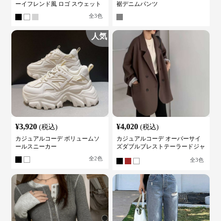
ーイフレンド風 ロゴ スウェット
裾デニムパンツ
全
3
色
人気
¥
3,920
¥
4,020
(税込)
(税込)
カジュアルコーデ ボリュームソ
カジュアルコーデ オーバーサイ
ールスニーカー
ズダブルブレストテーラードジャ
ケット
全
2
色
全
3
色