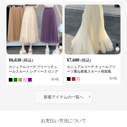
¥
6,630
¥
7,680
(税込)
(税込)
カジュアルコーデ プリーツチュ
カジュアルコーデ チュールプリ
ールスカート レディース ロング
ーツ重ね着風スカート韓国風
丈
全
4
色
全
6
色
›
新着アイテムの一覧へ
お支払い方法について