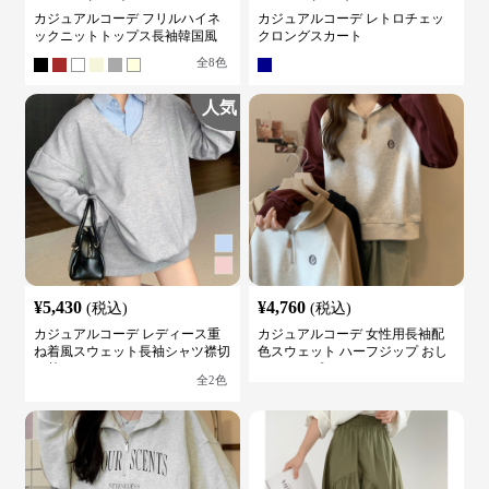
カジュアルコーデ フリルハイネ
カジュアルコーデ レトロチェッ
ックニットトップス長袖韓国風
クロングスカート
全
8
色
人気
¥
5,430
¥
4,760
(税込)
(税込)
カジュアルコーデ レディース重
カジュアルコーデ 女性用長袖配
ね着風スウェット長袖シャツ襟切
色スウェット ハーフジップ おし
り替え
ゃれトップス
全
2
色