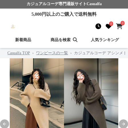
カジュアルコーデ
専門通販サイト
Casualfa
5,000
円以上のご購入で送料無料
0
0
新着商品
商品を検索
人気ランキング
Casualfa TOP
›
ワンピースの一覧
›
カジュアルコーデ アシンメ
Previous slide
Nex