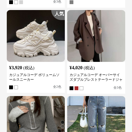
全
3
色
人気
¥
3,920
¥
4,020
(税込)
(税込)
カジュアルコーデ ボリュームソ
カジュアルコーデ オーバーサイ
ールスニーカー
ズダブルブレストテーラードジャ
ケット
全
2
色
全
3
色