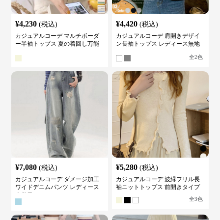
¥
4,230
¥
4,420
(税込)
(税込)
カジュアルコーデ マルチボーダ
カジュアルコーデ 肩開きデザイ
ー半袖トップス 夏の着回し万能
ン長袖トップス レディース無地
カットソー
カットソー
全
2
色
¥
7,080
¥
5,280
(税込)
(税込)
カジュアルコーデ ダメージ加工
カジュアルコーデ 波縁フリル長
ワイドデニムパンツ レディース
袖ニットトップス 前開きタイプ
古着風
全
3
色