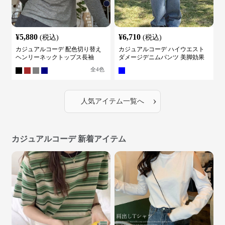
¥
5,880
¥
6,710
(税込)
(税込)
カジュアルコーデ 配色切り替え
カジュアルコーデ ハイウエスト
ヘンリーネックトップス長袖
ダメージデニムパンツ 美脚効果
全
4
色
›
人気アイテム一覧へ
カジュアルコーデ 新着アイテム