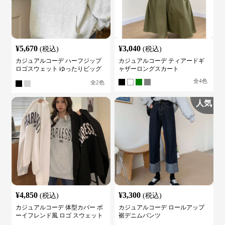
¥
5,670
¥
3,040
(税込)
(税込)
カジュアルコーデ ハーフジップ
カジュアルコーデ ティアードギ
ロゴスウェット ゆったりビッグ
ャザーロングスカート
シルエット
全
4
色
全
2
色
人気
¥
4,850
¥
3,300
(税込)
(税込)
カジュアルコーデ 体型カバー ボ
カジュアルコーデ ロールアップ
ーイフレンド風 ロゴ スウェット
裾デニムパンツ