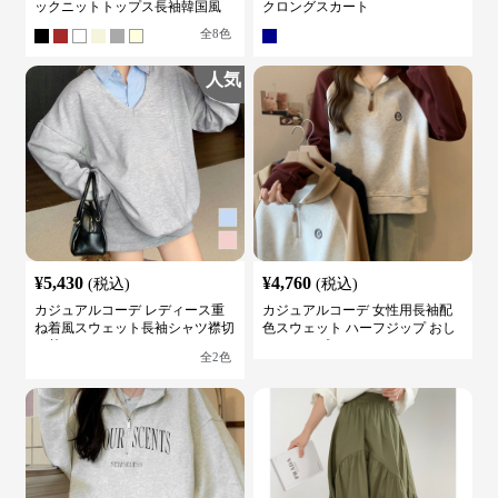
ックニットトップス長袖韓国風
クロングスカート
全
8
色
人気
¥
5,430
¥
4,760
(税込)
(税込)
カジュアルコーデ レディース重
カジュアルコーデ 女性用長袖配
ね着風スウェット長袖シャツ襟切
色スウェット ハーフジップ おし
り替え
ゃれトップス
全
2
色