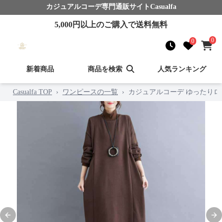
カジュアルコーデ
専門通販サイト
Casualfa
5,000
円以上のご購入で送料無料
0
0
新着商品
商品を検索
人気ランキング
Casualfa TOP
›
ワンピースの一覧
›
カジュアルコーデ ゆったりロ
Previous slide
Nex