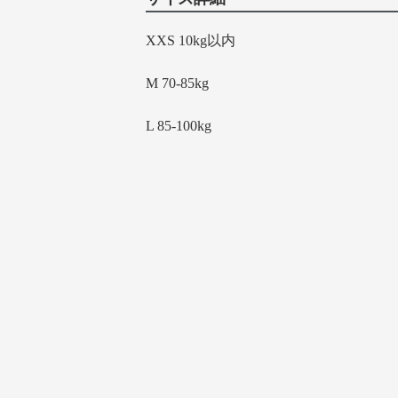
XXS 10kg以内
M 70-85kg
L 85-100kg