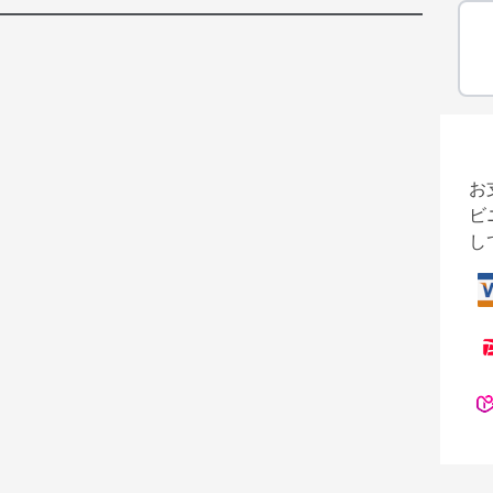
お
ビ
し