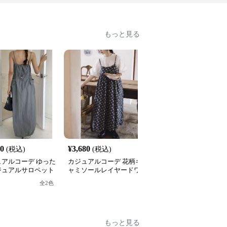
もっと見る
20
¥
3,680
¥
3,540
(税込)
(税込)
(税込)
ュアルコーデ ゆった
カジュアルコーデ 花柄キ
カジュアルコーデ ゆっ
ジュアルサロペット
ャミソールレイヤードワ
りロゴ入りスウェットワ
ピース
ンピース
ンピース
全
2
色
もっと見る