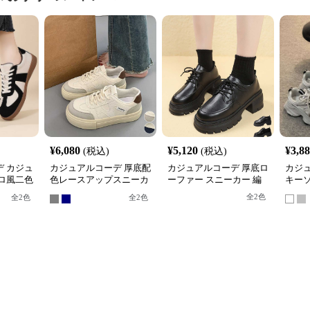
¥
6,080
¥
5,120
¥
3,8
(税込)
(税込)
 カジュ
カジュアルコーデ 厚底配
カジュアルコーデ 厚底ロ
カジ
ロ風二色
色レースアップスニーカ
ーファー スニーカー 編
キーソ
ニーカー
ー韓国風
み上げ レディース
ニー
全
2
色
全
2
色
全
2
色