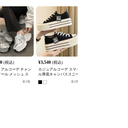
80
¥
3,540
¥
3,420
(税込)
(税込)
(税込)
ュアルコーデ チャン
カジュアルコーデ スマイ
カジュアルコーデ カジ
ール メッシュ ス
ル厚底キャンバススニー
アルコーデ レトロ風 配
カー
カー
色切替スニーカー
全
2
色
全
2
色
全
2
色