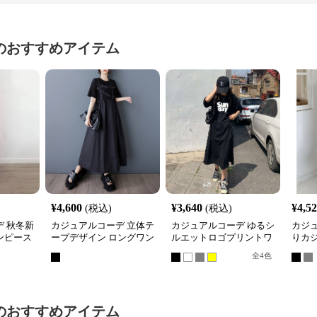
のおすすめアイテム
¥
4,600
¥
3,640
¥
4,5
(税込)
(税込)
 秋冬新
カジュアルコーデ 立体テ
カジュアルコーデ ゆるシ
カジ
ンピース
ープデザイン ロングワン
ルエットロゴプリントワ
りカ
女性用
ピース
ンピース
ワン
全
4
色
のおすすめアイテム