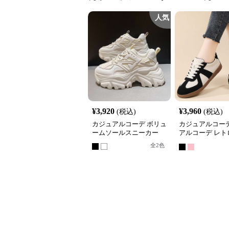
人気
¥
3,920
¥
3,960
(税込)
(税込)
カジュアルコーデ ボリュ
カジュアルコーデ
ームソールスニーカー
アルコーデ レト
使いレザー調ス
全
2
色