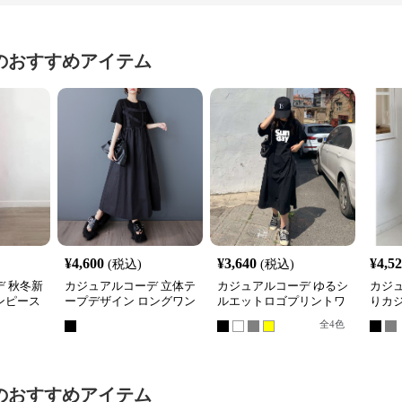
のおすすめアイテム
¥
4,600
¥
3,640
¥
4,5
(税込)
(税込)
 秋冬新
カジュアルコーデ 立体テ
カジュアルコーデ ゆるシ
カジ
ンピース
ープデザイン ロングワン
ルエットロゴプリントワ
りカ
女性用
ピース
ンピース
ワン
全
4
色
のおすすめアイテム