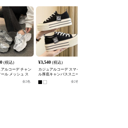
80
¥
3,540
¥
3,420
(税込)
(税込)
(税込)
ュアルコーデ チャン
カジュアルコーデ スマイ
カジュアルコーデ カジ
ール メッシュ ス
ル厚底キャンバススニー
アルコーデ レトロ風 配
カー
カー
色切替スニーカー
全
2
色
全
2
色
全
2
色