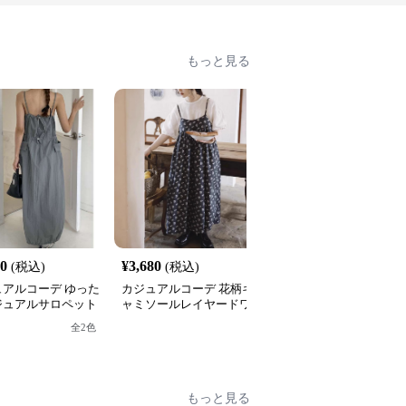
もっと見る
20
¥
3,680
¥
3,540
(税込)
(税込)
(税込)
ュアルコーデ ゆった
カジュアルコーデ 花柄キ
カジュアルコーデ ゆっ
ジュアルサロペット
ャミソールレイヤードワ
りロゴ入りスウェットワ
ピース
ンピース
ンピース
全
2
色
もっと見る