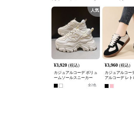
人気
¥
3,920
¥
3,960
(税込)
(税込)
カジュアルコーデ ボリュ
カジュアルコーデ
ームソールスニーカー
アルコーデ レト
使いレザー調ス
全
2
色