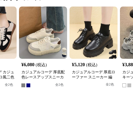
¥
6,080
¥
5,120
¥
3,8
(税込)
(税込)
 カジュ
カジュアルコーデ 厚底配
カジュアルコーデ 厚底ロ
カジ
ロ風二色
色レースアップスニーカ
ーファー スニーカー 編
キーソ
ニーカー
ー韓国風
み上げ レディース
ニー
全
2
色
全
2
色
全
2
色