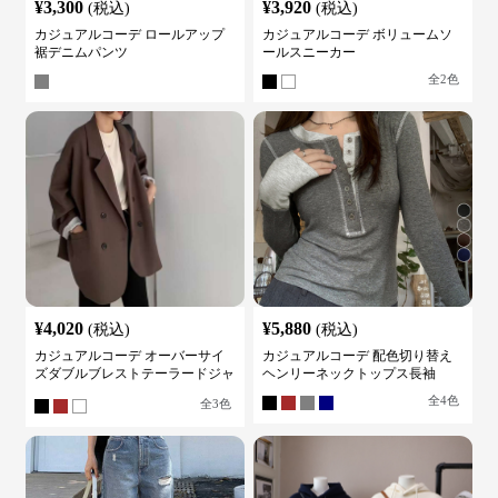
¥
3,300
¥
3,920
(税込)
(税込)
カジュアルコーデ ロールアップ
カジュアルコーデ ボリュームソ
裾デニムパンツ
ールスニーカー
全
2
色
¥
4,020
¥
5,880
(税込)
(税込)
カジュアルコーデ オーバーサイ
カジュアルコーデ 配色切り替え
ズダブルブレストテーラードジャ
ヘンリーネックトップス長袖
ケット
全
4
色
全
3
色