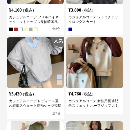
¥
4,160
¥
3,800
(税込)
(税込)
カジュアルコーデ フリルハイネ
カジュアルコーデ レトロチェッ
ックニットトップス長袖韓国風
クロングスカート
全
8
色
人気
¥
5,430
¥
4,760
(税込)
(税込)
カジュアルコーデ レディース重
カジュアルコーデ 女性用長袖配
ね着風スウェット長袖シャツ襟切
色スウェット ハーフジップ おし
り替え
ゃれトップス
全
2
色