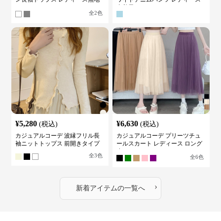
カットソー
古着風
全
2
色
¥
5,280
¥
6,630
(税込)
(税込)
カジュアルコーデ 波縁フリル長
カジュアルコーデ プリーツチュ
袖ニットトップス 前開きタイプ
ールスカート レディース ロング
丈
全
3
色
全
6
色
›
新着アイテムの一覧へ