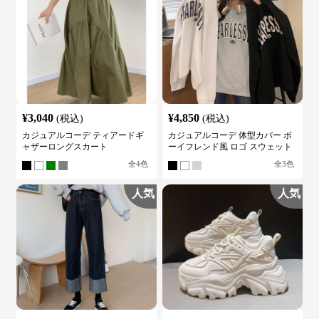
¥
3,040
¥
4,850
(税込)
(税込)
カジュアルコーデ ティアードギ
カジュアルコーデ 体型カバー ボ
ャザーロングスカート
ーイフレンド風 ロゴ スウェット
全
4
色
全
3
色
人気
人気