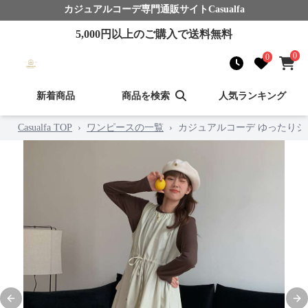
カジュアルコーデ
専門通販サイト
Casualfa
5,000
円以上のご購入で送料無料
0
0
新着商品
商品を検索
人気ランキング
Casualfa TOP
›
ワンピースの一覧
›
カジュアルコーデ ゆったり
Previous slide
Nex