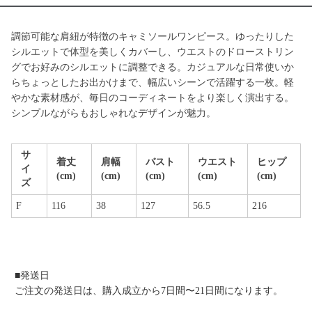
調節可能な肩紐が特徴のキャミソールワンピース。ゆったりした
シルエットで体型を美しくカバーし、ウエストのドローストリン
グでお好みのシルエットに調整できる。カジュアルな日常使いか
らちょっとしたお出かけまで、幅広いシーンで活躍する一枚。軽
やかな素材感が、毎日のコーディネートをより楽しく演出する。
シンプルながらもおしゃれなデザインが魅力。
サ
着丈
肩幅
バスト
ウエスト
ヒップ
イ
(cm)
(cm)
(cm)
(cm)
(cm)
ズ
F
116
38
127
56.5
216
■発送日
ご注文の発送日は、購入成立から7日間〜21日間になります。