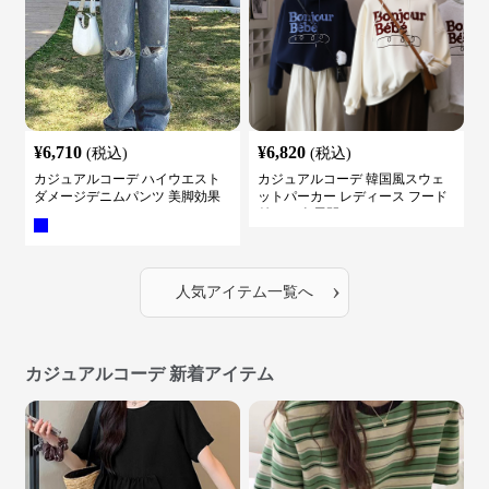
¥
6,710
¥
6,820
(税込)
(税込)
カジュアルコーデ ハイウエスト
カジュアルコーデ 韓国風スウェ
ダメージデニムパンツ 美脚効果
ットパーカー レディース フード
付き ５色展開
›
人気アイテム一覧へ
カジュアルコーデ 新着アイテム