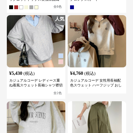
全
8
色
人気
¥
5,430
¥
4,760
(税込)
(税込)
カジュアルコーデ レディース重
カジュアルコーデ 女性用長袖配
ね着風スウェット長袖シャツ襟切
色スウェット ハーフジップ おし
り替え
ゃれトップス
全
2
色