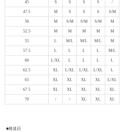
45
S
S
S
S
/
47.5
M
S
S
S
S/M
50
M
S/M
S/M
S/M
M
52.5
M
M
M
M
M
55
L
M/L
M/L
M/L
M
57.5
L
L
L
L
M/L
60
L/XL
L
L
L
L
62.5
XL
L/XL
L/XL
L/XL
L
65
XL
XL
XL
XL
L/XL
67.5
XL
XL
XL
XL
XL
70
/
/
XL
XL
XL
■発送日