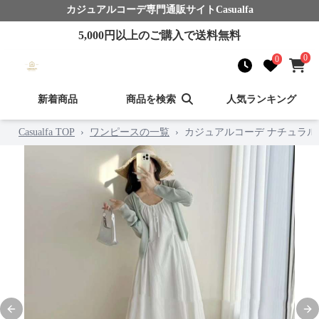
カジュアルコーデ
専門通販サイト
Casualfa
5,000
円以上のご購入で送料無料
0
0
新着商品
商品を検索
人気ランキング
Casualfa TOP
›
ワンピースの一覧
›
カジュアルコーデ ナチュラ
Previous slide
Nex