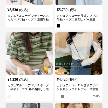
¥
5,530
¥
5,730
(税込)
(税込)
カジュアルコーデ レディース ふ
カジュアルコーデ 段違いフリル
んわりパフ袖トップス 夏用半袖
半袖トップス 体型カバー夏服
カットソー
¥
4,230
¥
4,420
(税込)
(税込)
カジュアルコーデ マルチボーダ
カジュアルコーデ 肩開きデザイ
ー半袖トップス 夏の着回し万能
ン長袖トップス レディース無地
カットソー
カットソー
全
2
色