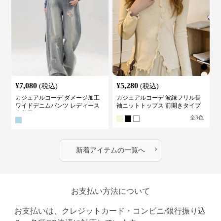
¥
7,080
¥
5,280
(税込)
(税込)
カジュアルコーデ ダメージ加工
カジュアルコーデ 波縁フリル長
ワイドデニムパンツ レディース
袖ニットトップス 前開きタイプ
古着風
全
3
色
›
新着アイテムの一覧へ
お支払い方法について
お支払いは、クレジットカード・コンビニ/銀行振り込