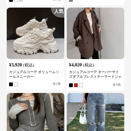
人気
¥
3,920
¥
4,020
(税込)
(税込)
カジュアルコーデ ボリュームソ
カジュアルコーデ オーバーサイ
ールスニーカー
ズダブルブレストテーラードジャ
ケット
全
2
色
全
3
色