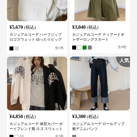
¥
5,670
¥
3,040
(税込)
(税込)
カジュアルコーデ ハーフジップ
カジュアルコーデ ティアードギ
ロゴスウェット ゆったりビッグ
ャザーロングスカート
シルエット
全
4
色
全
2
色
人気
¥
4,850
¥
3,300
(税込)
(税込)
カジュアルコーデ 体型カバー ボ
カジュアルコーデ ロールアップ
ーイフレンド風 ロゴ スウェット
裾デニムパンツ
全
3
色