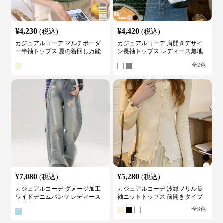
¥
4,230
¥
4,420
(税込)
(税込)
カジュアルコーデ マルチボーダ
カジュアルコーデ 肩開きデザイ
ー半袖トップス 夏の着回し万能
ン長袖トップス レディース無地
カットソー
カットソー
全
2
色
¥
7,080
¥
5,280
(税込)
(税込)
カジュアルコーデ ダメージ加工
カジュアルコーデ 波縁フリル長
ワイドデニムパンツ レディース
袖ニットトップス 前開きタイプ
古着風
全
3
色