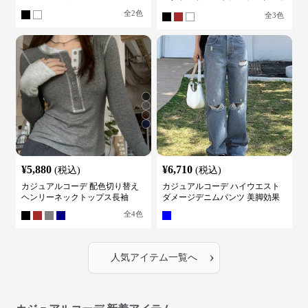
ケット
全
2
色
全
3
色
¥
5,880
¥
6,710
(税込)
(税込)
カジュアルコーデ 配色切り替え
カジュアルコーデ ハイウエスト
ヘンリーネックトップス長袖
ダメージデニムパンツ 美脚効果
全
4
色
›
人気アイテム一覧へ