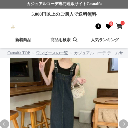
カジュアルコーデ
専門通販サイト
Casualfa
5,000
円以上のご購入で送料無料
0
0
新着商品
商品を検索
人気ランキング
Casualfa TOP
›
ワンピースの一覧
›
カジュアルコーデ デニムサ
Previous slide
Nex