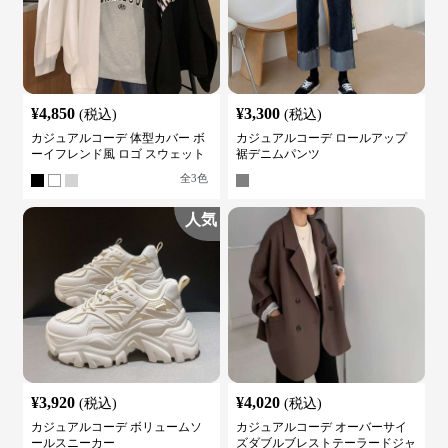
¥
4,850
¥
3,300
(税込)
(税込)
カジュアルコーデ 体型カバー ボ
カジュアルコーデ ロールアップ
ーイフレンド風 ロゴ スウェット
裾デニムパンツ
全
3
色
人気
¥
3,920
¥
4,020
(税込)
(税込)
カジュアルコーデ ボリュームソ
カジュアルコーデ オーバーサイ
ールスニーカー
ズダブルブレストテーラードジャ