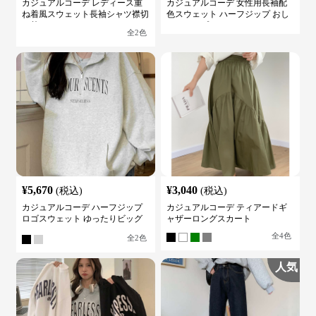
カジュアルコーデ レディース重
カジュアルコーデ 女性用長袖配
ね着風スウェット長袖シャツ襟切
色スウェット ハーフジップ おし
り替え
ゃれトップス
全
2
色
¥
5,670
¥
3,040
(税込)
(税込)
カジュアルコーデ ハーフジップ
カジュアルコーデ ティアードギ
ロゴスウェット ゆったりビッグ
ャザーロングスカート
シルエット
全
4
色
全
2
色
人気