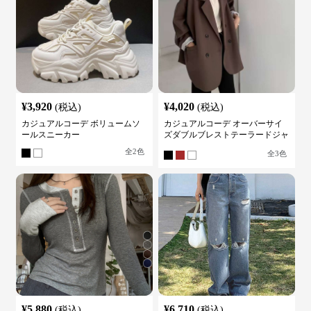
¥
3,920
¥
4,020
(税込)
(税込)
カジュアルコーデ ボリュームソ
カジュアルコーデ オーバーサイ
ールスニーカー
ズダブルブレストテーラードジャ
ケット
全
2
色
全
3
色
¥
5,880
¥
6,710
(税込)
(税込)