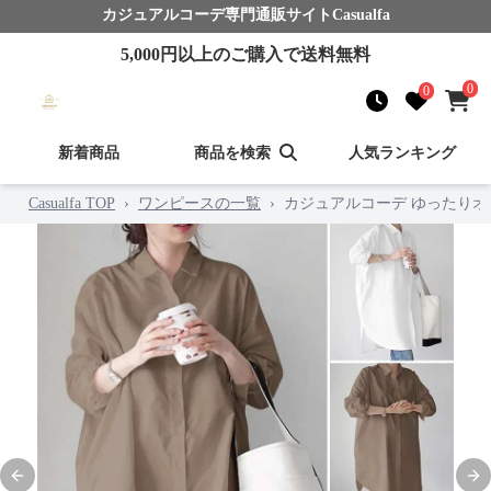
カジュアルコーデ
専門通販サイト
Casualfa
5,000
円以上のご購入で送料無料
0
0
新着商品
商品を検索
人気ランキング
Casualfa TOP
›
ワンピースの一覧
›
カジュアルコーデ ゆったり
Previous slide
Nex