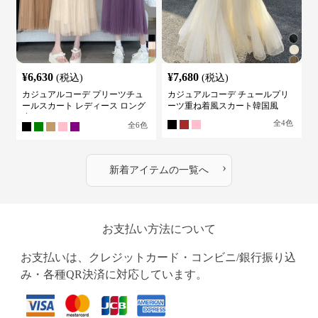
¥
6,630
¥
7,680
(税込)
(税込)
カジュアルコーデ プリーツチュ
カジュアルコーデ チュールプリ
ールスカート レディース ロング
ーツ重ね着風スカート韓国風
丈
全
4
色
全
6
色
›
新着アイテムの一覧へ
お支払い方法について
お支払いは、クレジットカード・コンビニ/銀行振り込
み・各種QR決済に対応しています。