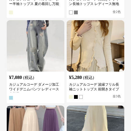
ー半袖トップス 夏の着回し万能
ン長袖トップス レディース無地
カットソー
カットソー
全
2
色
¥
7,080
¥
5,280
(税込)
(税込)
カジュアルコーデ ダメージ加工
カジュアルコーデ 波縁フリル長
ワイドデニムパンツ レディース
袖ニットトップス 前開きタイプ
古着風
全
3
色