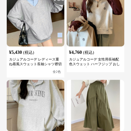
¥
5,430
¥
4,760
(税込)
(税込)
カジュアルコーデ レディース重
カジュアルコーデ 女性用長袖配
ね着風スウェット長袖シャツ襟切
色スウェット ハーフジップ おし
り替え
ゃれトップス
全
2
色