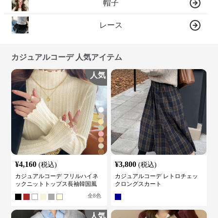
帽子
レース
カジュアルコーデ 人気アイテム
人気
¥
4,160
¥
3,800
(税込)
(税込)
カジュアルコーデ フリルハイネ
カジュアルコーデ レトロチェッ
ックニットトップス長袖韓国風
クロングスカート
全
8
色
人気