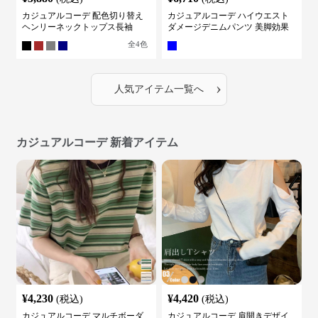
カジュアルコーデ 配色切り替え
カジュアルコーデ ハイウエスト
ヘンリーネックトップス長袖
ダメージデニムパンツ 美脚効果
全
4
色
›
人気アイテム一覧へ
カジュアルコーデ 新着アイテム
¥
4,230
¥
4,420
(税込)
(税込)
カジュアルコーデ マルチボーダ
カジュアルコーデ 肩開きデザイ