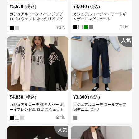
¥
5,670
¥
3,040
(税込)
(税込)
カジュアルコーデ ハーフジップ
カジュアルコーデ ティアードギ
ロゴスウェット ゆったりビッグ
ャザーロングスカート
シルエット
全
4
色
全
2
色
人気
¥
4,850
¥
3,300
(税込)
(税込)
カジュアルコーデ 体型カバー ボ
カジュアルコーデ ロールアップ
ーイフレンド風 ロゴ スウェット
裾デニムパンツ
全
3
色
人気