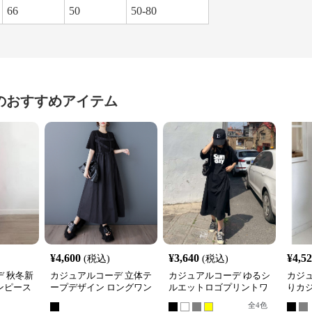
66
50
50-80
のおすすめアイテム
¥
4,600
¥
3,640
¥
4,5
(税込)
(税込)
 秋冬新
カジュアルコーデ 立体テ
カジュアルコーデ ゆるシ
カジ
ンピース
ープデザイン ロングワン
ルエットロゴプリントワ
りカ
女性用
ピース
ンピース
ワン
全
4
色