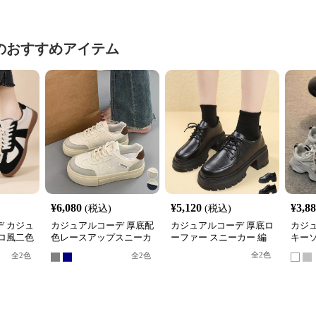
のおすすめアイテム
¥
6,080
¥
5,120
¥
3,8
(税込)
(税込)
 カジュ
カジュアルコーデ 厚底配
カジュアルコーデ 厚底ロ
カジ
ロ風二色
色レースアップスニーカ
ーファー スニーカー 編
キーソ
ニーカー
ー韓国風
み上げ レディース
ニー
全
2
色
全
2
色
全
2
色