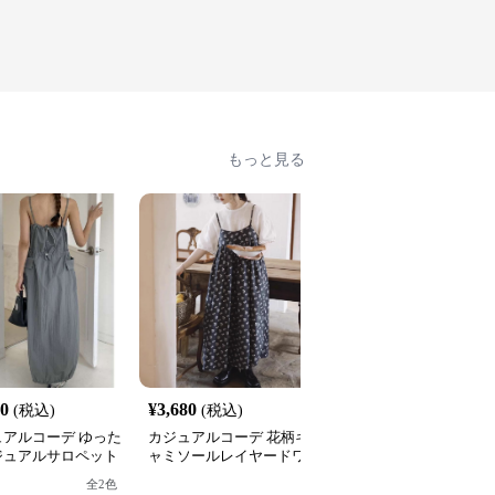
もっと見る
20
¥
3,680
¥
3,540
(税込)
(税込)
(税込)
ュアルコーデ ゆった
カジュアルコーデ 花柄キ
カジュアルコーデ ゆっ
ジュアルサロペット
ャミソールレイヤードワ
りロゴ入りスウェットワ
ピース
ンピース
ンピース
全
2
色