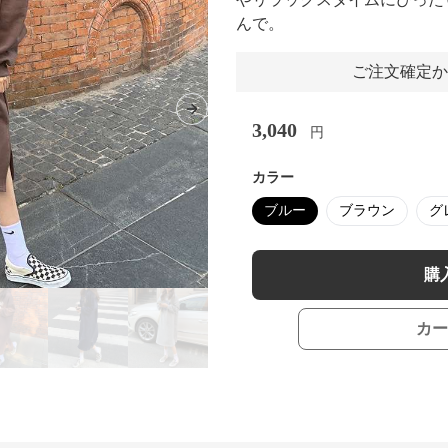
んで。
ご注文確定か
Next slide
3,040
円
カラー
ブルー
ブラウン
グ
購
カー