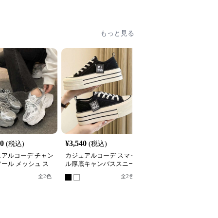
もっと見る
80
¥
3,540
¥
3,420
(税込)
(税込)
(税込)
ュアルコーデ チャン
カジュアルコーデ スマイ
カジュアルコーデ カジ
ール メッシュ ス
ル厚底キャンバススニー
アルコーデ レトロ風 配
カー
カー
色切替スニーカー
全
2
色
全
2
色
全
2
色