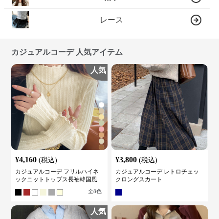
レース
カジュアルコーデ 人気アイテム
人気
¥
4,160
¥
3,800
(税込)
(税込)
カジュアルコーデ フリルハイネ
カジュアルコーデ レトロチェッ
ックニットトップス長袖韓国風
クロングスカート
全
8
色
人気