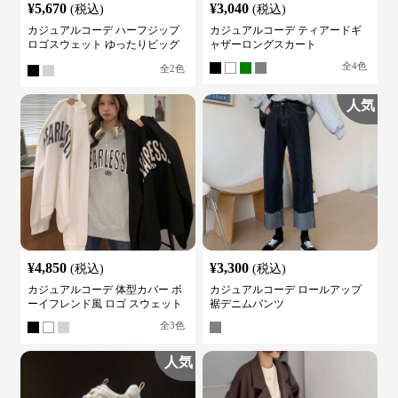
¥
5,670
¥
3,040
(税込)
(税込)
カジュアルコーデ ハーフジップ
カジュアルコーデ ティアードギ
ロゴスウェット ゆったりビッグ
ャザーロングスカート
シルエット
全
4
色
全
2
色
人気
¥
4,850
¥
3,300
(税込)
(税込)
カジュアルコーデ 体型カバー ボ
カジュアルコーデ ロールアップ
ーイフレンド風 ロゴ スウェット
裾デニムパンツ
全
3
色
人気