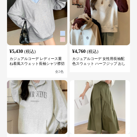
¥
5,430
¥
4,760
(税込)
(税込)
カジュアルコーデ レディース重
カジュアルコーデ 女性用長袖配
ね着風スウェット長袖シャツ襟切
色スウェット ハーフジップ おし
り替え
ゃれトップス
全
2
色