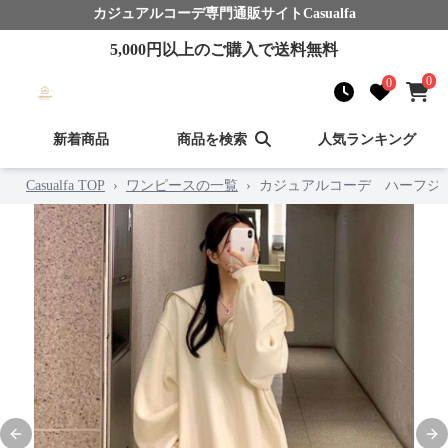
カジュアルコーデ
専門通販サイト
Casualfa
5,000
円以上のご購入で送料無料
0
0
新着商品
商品を検索
人気ランキング
Casualfa TOP
›
ワンピースの一覧
›
カジュアルコーデ ハーフジ
Previous slide
Nex