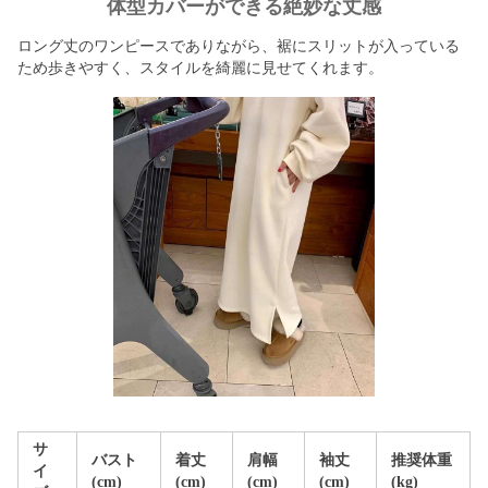
体型カバーができる絶妙な丈感
ロング丈のワンピースでありながら、裾にスリットが入っている
ため歩きやすく、スタイルを綺麗に見せてくれます。
サ
バスト
着丈
肩幅
袖丈
推奨体重
イ
(cm)
(cm)
(cm)
(cm)
(kg)