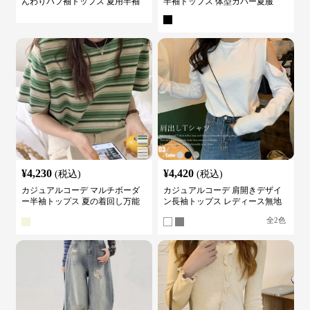
んわりパフ袖トップス 夏用半袖
半袖トップス 体型カバー夏服
カットソー
¥
4,230
¥
4,420
(税込)
(税込)
カジュアルコーデ マルチボーダ
カジュアルコーデ 肩開きデザイ
ー半袖トップス 夏の着回し万能
ン長袖トップス レディース無地
カットソー
カットソー
全
2
色