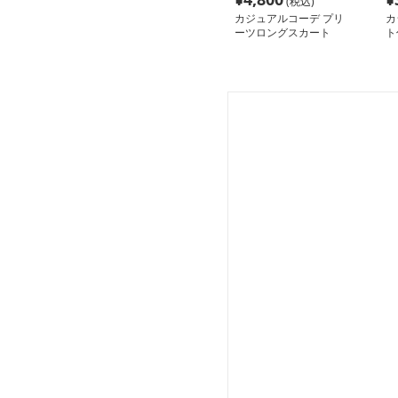
(税込)
カジュアルコーデ プリ
カ
ーツロングスカート
ト
ス