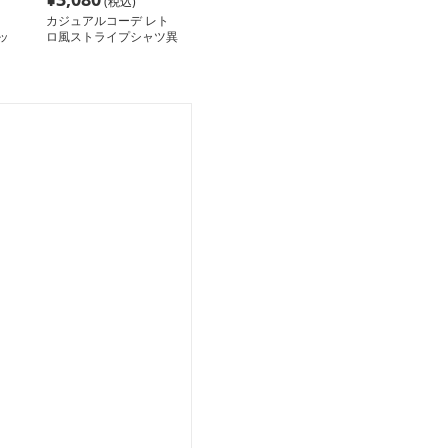
(税込)
カジュアルコーデ レト
ッ
ロ風ストライプシャツ異
素材ベスト