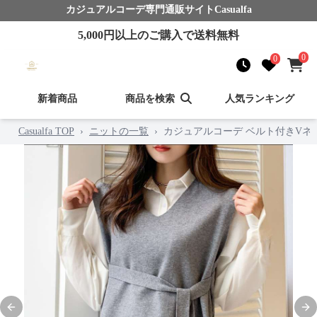
カジュアルコーデ
専門通販サイト
Casualfa
5,000
円以上のご購入で送料無料
0
0
新着商品
商品を検索
人気ランキング
Casualfa TOP
›
ニットの一覧
›
カジュアルコーデ ベルト付きVネ
Previous slide
Nex