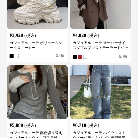
¥
3,920
¥
4,020
(税込)
(税込)
カジュアルコーデ ボリュームソ
カジュアルコーデ オーバーサイ
ールスニーカー
ズダブルブレストテーラードジャ
ケット
全
2
色
全
3
色
¥
5,880
¥
6,710
(税込)
(税込)
カジュアルコーデ 配色切り替え
カジュアルコーデ ハイウエスト
ヘンリーネックトップス長袖
ダメージデニムパンツ 美脚効果