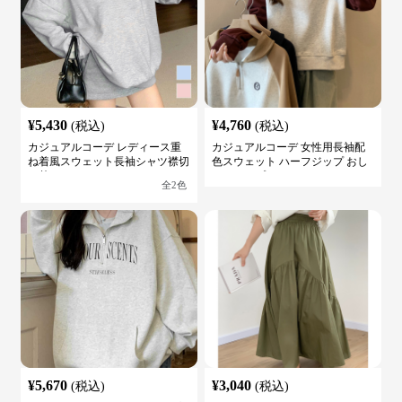
¥
5,430
¥
4,760
(税込)
(税込)
カジュアルコーデ レディース重
カジュアルコーデ 女性用長袖配
ね着風スウェット長袖シャツ襟切
色スウェット ハーフジップ おし
り替え
ゃれトップス
全
2
色
¥
5,670
¥
3,040
(税込)
(税込)