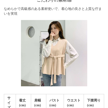
こだわりの素材感
なめらかで高級感のある素材使いで、着心地の良さと上質な佇ま
いを実現
サ
着丈
肩幅
バスト
ウエスト
下摆周り
イ
(cm)
(cm)
(cm)
(cm)
(cm)
ズ