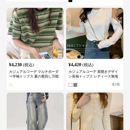
¥
4,230
¥
4,420
(税込)
(税込)
カジュアルコーデ マルチボーダ
カジュアルコーデ 肩開きデザイ
ー半袖トップス 夏の着回し万能
ン長袖トップス レディース無地
カットソー
カットソー
全
2
色