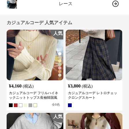
レース
カジュアルコーデ 人気アイテム
人気
¥
4,160
¥
3,800
(税込)
(税込)
カジュアルコーデ フリルハイネ
カジュアルコーデ レトロチェッ
ックニットトップス長袖韓国風
クロングスカート
全
8
色
人気