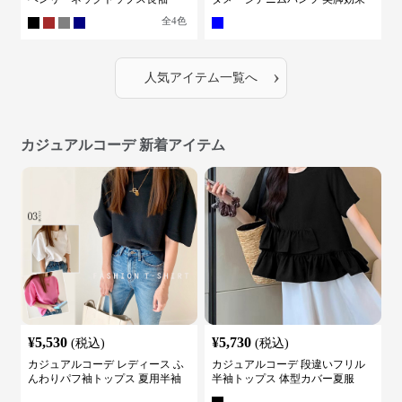
全
4
色
›
人気アイテム一覧へ
カジュアルコーデ 新着アイテム
¥
5,530
¥
5,730
(税込)
(税込)
カジュアルコーデ レディース ふ
カジュアルコーデ 段違いフリル
んわりパフ袖トップス 夏用半袖
半袖トップス 体型カバー夏服
カットソー