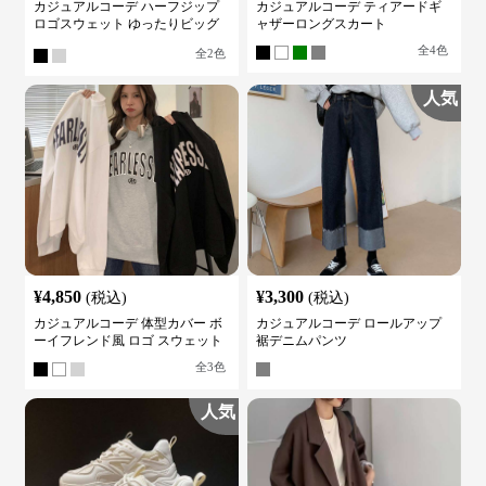
カジュアルコーデ ハーフジップ
カジュアルコーデ ティアードギ
ロゴスウェット ゆったりビッグ
ャザーロングスカート
シルエット
全
4
色
全
2
色
人気
¥
4,850
¥
3,300
(税込)
(税込)
カジュアルコーデ 体型カバー ボ
カジュアルコーデ ロールアップ
ーイフレンド風 ロゴ スウェット
裾デニムパンツ
全
3
色
人気