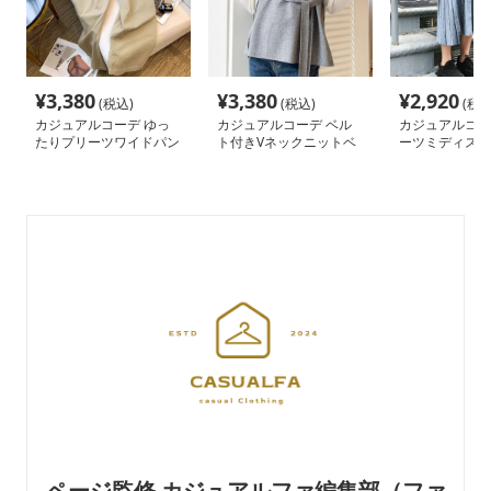
¥
3,380
¥
3,380
¥
2,920
(税込)
(税込)
(税込
カジュアルコーデ ゆっ
カジュアルコーデ ベル
カジュアルコー
たりプリーツワイドパン
ト付きVネックニットベ
ーツミディスカ
ツ
スト
ページ監修 カジュアルファ編集部（ファ