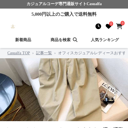
カジュアルコーデ
専門通販サイト
Casualfa
5,000
円以上のご購入で送料無料
0
0
新着商品
商品を検索
人気ランキング
Casualfa TOP
›
記事一覧
›
オフィスカジュアルレディースおすす