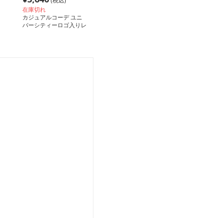
(税込)
在庫切れ
カジュアルコーデ ユニ
バーシティーロゴ入りレ
ウ
ース裾ワンピース