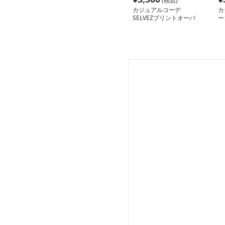
(税込)
カジュアルコーデ
カ
SELVEZプリントオーバ
ー
ーサイズスウェット
イ