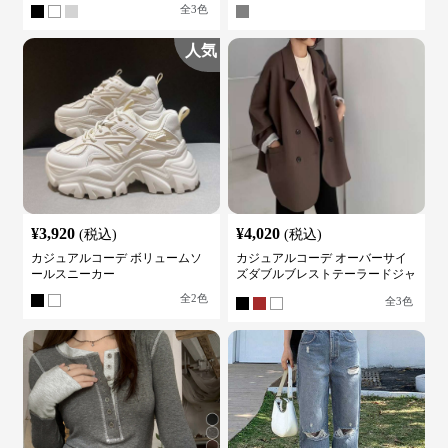
全
3
色
人気
¥
3,920
¥
4,020
(税込)
(税込)
カジュアルコーデ ボリュームソ
カジュアルコーデ オーバーサイ
ールスニーカー
ズダブルブレストテーラードジャ
ケット
全
2
色
全
3
色