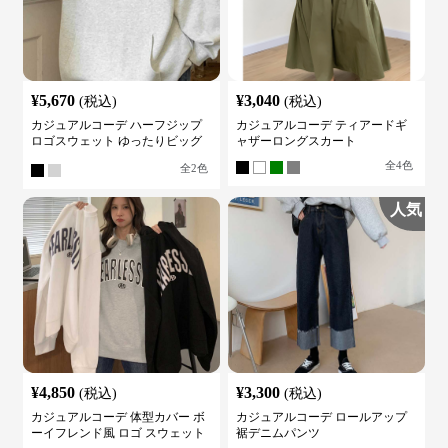
¥
5,670
¥
3,040
(税込)
(税込)
カジュアルコーデ ハーフジップ
カジュアルコーデ ティアードギ
ロゴスウェット ゆったりビッグ
ャザーロングスカート
シルエット
全
4
色
全
2
色
人気
¥
4,850
¥
3,300
(税込)
(税込)
カジュアルコーデ 体型カバー ボ
カジュアルコーデ ロールアップ
ーイフレンド風 ロゴ スウェット
裾デニムパンツ