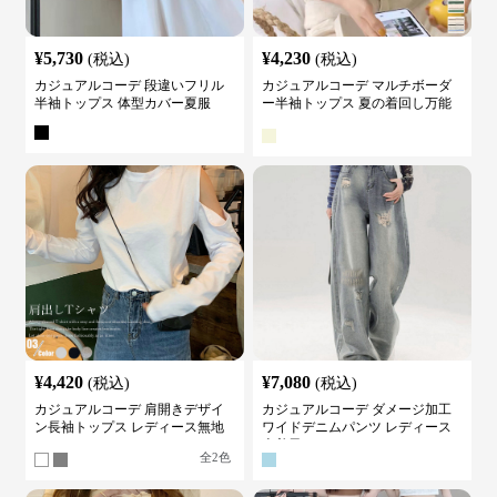
¥
5,730
¥
4,230
(税込)
(税込)
カジュアルコーデ 段違いフリル
カジュアルコーデ マルチボーダ
半袖トップス 体型カバー夏服
ー半袖トップス 夏の着回し万能
カットソー
¥
4,420
¥
7,080
(税込)
(税込)
カジュアルコーデ 肩開きデザイ
カジュアルコーデ ダメージ加工
ン長袖トップス レディース無地
ワイドデニムパンツ レディース
カットソー
古着風
全
2
色