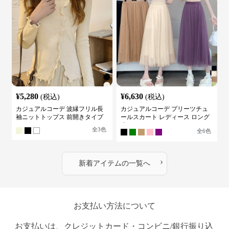
¥
5,280
¥
6,630
(税込)
(税込)
カジュアルコーデ 波縁フリル長
カジュアルコーデ プリーツチュ
袖ニットトップス 前開きタイプ
ールスカート レディース ロング
丈
全
3
色
全
6
色
›
新着アイテムの一覧へ
お支払い方法について
お支払いは、クレジットカード・コンビニ/銀行振り込