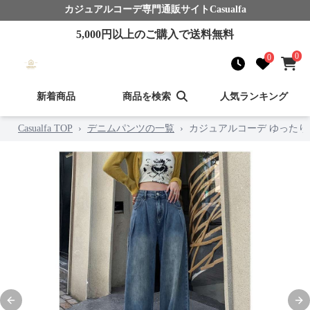
カジュアルコーデ
専門通販サイト
Casualfa
5,000
円以上のご購入で送料無料
0
0
新着商品
商品を検索
人気ランキング
Casualfa TOP
›
デニムパンツの一覧
›
カジュアルコーデ ゆった
Previous slide
Nex