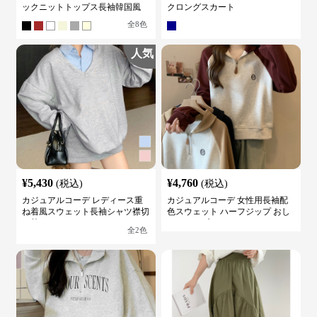
ックニットトップス長袖韓国風
クロングスカート
全
8
色
人気
¥
5,430
¥
4,760
(税込)
(税込)
カジュアルコーデ レディース重
カジュアルコーデ 女性用長袖配
ね着風スウェット長袖シャツ襟切
色スウェット ハーフジップ おし
り替え
ゃれトップス
全
2
色