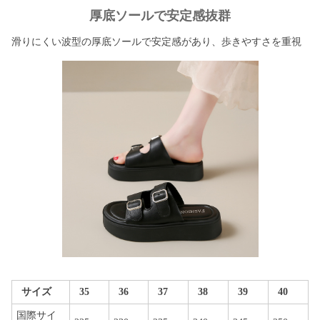
厚底ソールで安定感抜群
滑りにくい波型の厚底ソールで安定感があり、歩きやすさを重視
サイズ
35
36
37
38
39
40
国際サイ