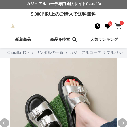
カジュアルコーデ
専門通販サイト
Casualfa
5,000
円以上のご購入で送料無料
0
0
新着商品
商品を検索
人気ランキング
Casualfa TOP
›
サンダルの一覧
›
カジュアルコーデ ダブルバッ
Previous slide
Nex