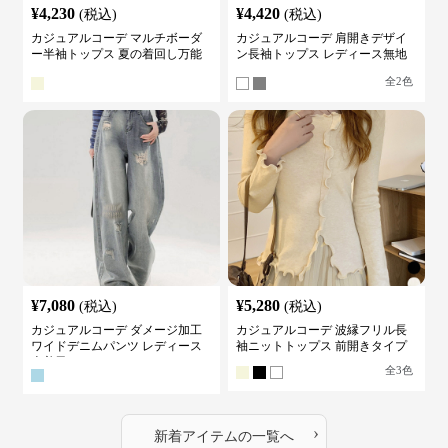
¥
4,230
¥
4,420
(税込)
(税込)
カジュアルコーデ マルチボーダ
カジュアルコーデ 肩開きデザイ
ー半袖トップス 夏の着回し万能
ン長袖トップス レディース無地
カットソー
カットソー
全
2
色
¥
7,080
¥
5,280
(税込)
(税込)
カジュアルコーデ ダメージ加工
カジュアルコーデ 波縁フリル長
ワイドデニムパンツ レディース
袖ニットトップス 前開きタイプ
古着風
全
3
色
›
新着アイテムの一覧へ