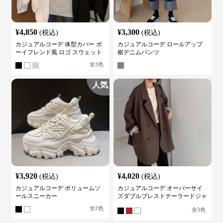
¥
4,850
¥
3,300
(税込)
(税込)
カジュアルコーデ 体型カバー ボ
カジュアルコーデ ロールアップ
ーイフレンド風 ロゴ スウェット
裾デニムパンツ
全
3
色
人気
¥
3,920
¥
4,020
(税込)
(税込)
カジュアルコーデ ボリュームソ
カジュアルコーデ オーバーサイ
ールスニーカー
ズダブルブレストテーラードジャ
ケット
全
2
色
全
3
色