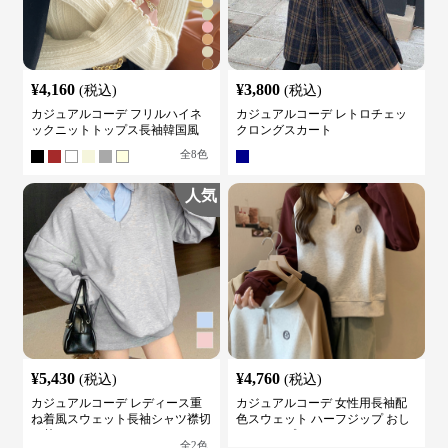
¥
4,160
¥
3,800
(税込)
(税込)
カジュアルコーデ フリルハイネ
カジュアルコーデ レトロチェッ
ックニットトップス長袖韓国風
クロングスカート
全
8
色
人気
¥
5,430
¥
4,760
(税込)
(税込)
カジュアルコーデ レディース重
カジュアルコーデ 女性用長袖配
ね着風スウェット長袖シャツ襟切
色スウェット ハーフジップ おし
り替え
ゃれトップス
全
2
色