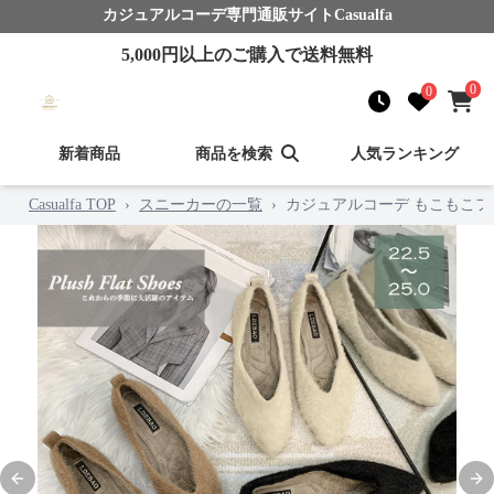
カジュアルコーデ
専門通販サイト
Casualfa
5,000
円以上のご購入で送料無料
0
0
新着商品
商品を検索
人気ランキング
Casualfa TOP
›
スニーカーの一覧
›
カジュアルコーデ もこもこフ
Previous slide
Nex