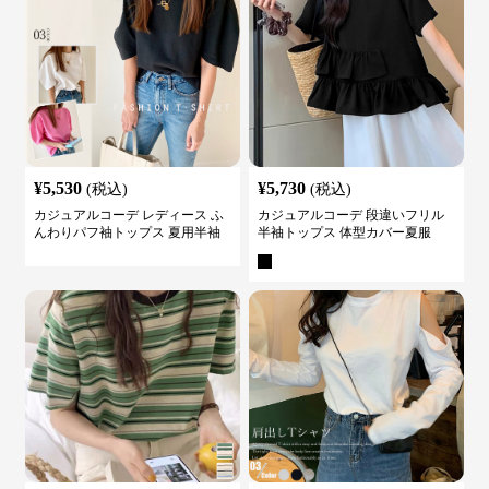
¥
5,530
¥
5,730
(税込)
(税込)
カジュアルコーデ レディース ふ
カジュアルコーデ 段違いフリル
んわりパフ袖トップス 夏用半袖
半袖トップス 体型カバー夏服
カットソー