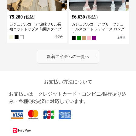
¥
5,280
¥
6,630
(税込)
(税込)
カジュアルコーデ 波縁フリル長
カジュアルコーデ プリーツチュ
袖ニットトップス 前開きタイプ
ールスカート レディース ロング
丈
全
3
色
全
6
色
›
新着アイテムの一覧へ
お支払い方法について
お支払いは、クレジットカード・コンビニ/銀行振り込
み・各種QR決済に対応しています。