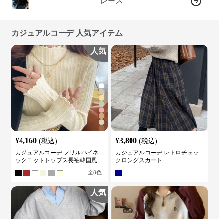
レース
カジュアルコーデ 人気アイテム
人気
¥
4,160
¥
3,800
(税込)
(税込)
カジュアルコーデ フリルハイネ
カジュアルコーデ レトロチェッ
ックニットトップス長袖韓国風
クロングスカート
全
8
色
人気