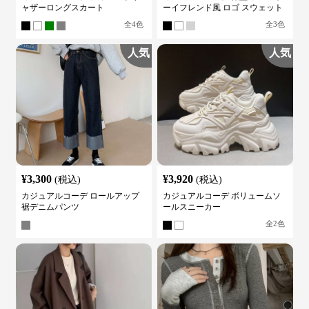
ャザーロングスカート
ーイフレンド風 ロゴ スウェット
全
4
色
全
3
色
人気
人気
¥
3,300
¥
3,920
(税込)
(税込)
カジュアルコーデ ロールアップ
カジュアルコーデ ボリュームソ
裾デニムパンツ
ールスニーカー
全
2
色