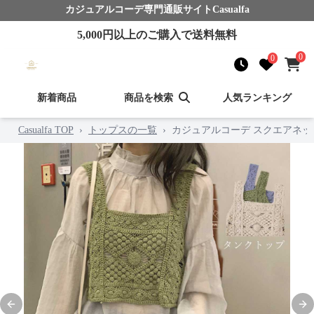
カジュアルコーデ
専門通販サイト
Casualfa
5,000
円以上のご購入で送料無料
0
0
新着商品
商品を検索
人気ランキング
Casualfa TOP
›
トップスの一覧
›
カジュアルコーデ スクエアネッ
Previous slide
Nex