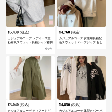
¥
5,430
¥
4,760
(税込)
(税込)
カジュアルコーデ レディース重
カジュアルコーデ 女性用長袖配
ね着風スウェット長袖シャツ襟切
色スウェット ハーフジップ おし
り替え
ゃれトップス
全
2
色
¥
3,040
¥
4,850
(税込)
(税込)
カジュアルコーデ ティアードギ
カジュアルコーデ 体型カバー ボ