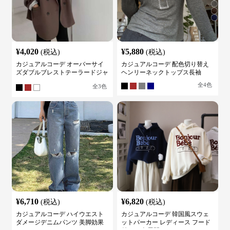
¥
4,020
¥
5,880
(税込)
(税込)
カジュアルコーデ オーバーサイ
カジュアルコーデ 配色切り替え
ズダブルブレストテーラードジャ
ヘンリーネックトップス長袖
ケット
全
4
色
全
3
色
¥
6,710
¥
6,820
(税込)
(税込)
カジュアルコーデ ハイウエスト
カジュアルコーデ 韓国風スウェ
ダメージデニムパンツ 美脚効果
ットパーカー レディース フード