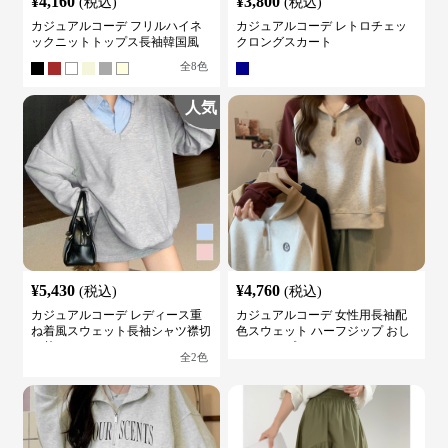
¥
4,160
¥
3,800
(税込)
(税込)
カジュアルコーデ フリルハイネ
カジュアルコーデ レトロチェッ
ックニットトップス長袖韓国風
クロングスカート
全
8
色
人気
¥
5,430
¥
4,760
(税込)
(税込)
カジュアルコーデ レディース重
カジュアルコーデ 女性用長袖配
ね着風スウェット長袖シャツ襟切
色スウェット ハーフジップ おし
り替え
ゃれトップス
全
2
色