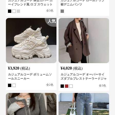
カジュアルコーデ 体型カバー ボ
カジュアルコーデ ロールアップ
ーイフレンド風 ロゴ スウェット
裾デニムパンツ
全
3
色
人気
¥
3,920
¥
4,020
(税込)
(税込)
カジュアルコーデ ボリュームソ
カジュアルコーデ オーバーサイ
ールスニーカー
ズダブルブレストテーラードジャ
ケット
全
2
色
全
3
色