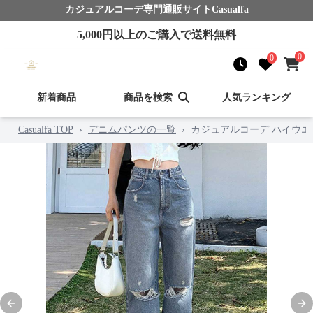
カジュアルコーデ
専門通販サイト
Casualfa
5,000
円以上のご購入で送料無料
0
0
新着商品
商品を検索
人気ランキング
Casualfa TOP
›
デニムパンツの一覧
›
カジュアルコーデ ハイウエ
Previous slide
Nex