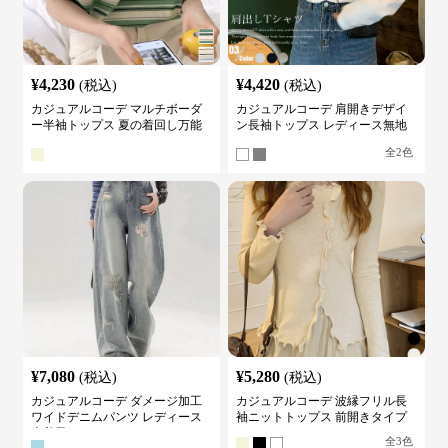
¥
4,230
¥
4,420
(税込)
(税込)
カジュアルコーデ マルチボーダ
カジュアルコーデ 肩開きデザイ
ー半袖トップス 夏の着回し万能
ン長袖トップス レディース無地
カットソー
カットソー
全
2
色
¥
7,080
¥
5,280
(税込)
(税込)
カジュアルコーデ ダメージ加工
カジュアルコーデ 波縁フリル長
ワイドデニムパンツ レディース
袖ニットトップス 前開きタイプ
古着風
全
3
色