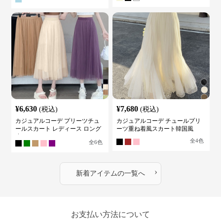
¥
6,630
¥
7,680
(税込)
(税込)
カジュアルコーデ プリーツチュ
カジュアルコーデ チュールプリ
ールスカート レディース ロング
ーツ重ね着風スカート韓国風
丈
全
4
色
全
6
色
›
新着アイテムの一覧へ
お支払い方法について