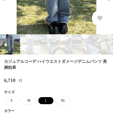
カジュアルコーデ ハイウエストダメージデニムパンツ 美
脚効果
6,710
円
サイズ
S
M
L
XL
カラー