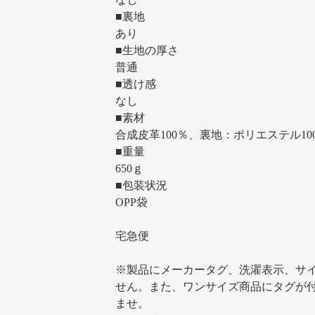
■裏地
あり
■生地の厚さ
普通
■透け感
なし
■素材
合成皮革100％、裏地：ポリエステル10
■重量
650ｇ
■包装状況
OPP袋
宅急便
※製品にメーカータグ、洗濯表示、サ
せん。また、ワンサイズ商品にタグが
ませ。