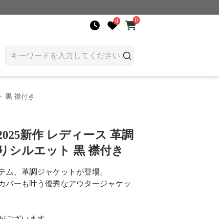
0
0
 黒 襟付き
025新作 レディース 革調
りシルエット 黒 襟付き
テム、革調ジャケットが登場。
カバーも叶う優秀なアウタージャケッ
がございます。