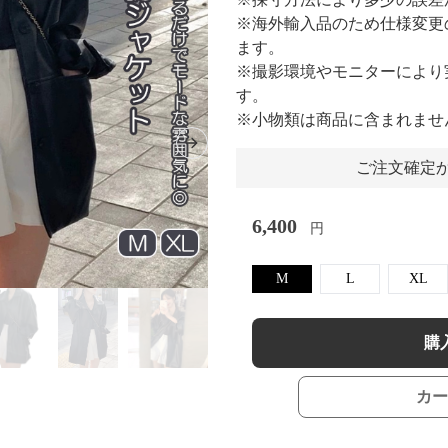
※海外輸入品のため仕様変更
ます。
※撮影環境やモニターにより
す。
※小物類は商品に含まれませ
Next slide
ご注文確定か
6,400
円
M
L
XL
購
カー