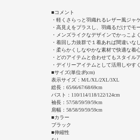
■コメント
・軽くさらっと羽織れるレザー風ジャ
・高見えをプラスし、羽織るだけでモ
・メンズライクなデザインでかっこよ
・着回し力抜群で１着あれば間違いな
・柔らかくしなやかな素材で快適な着
・どのアイテムと合わせてもスタイル
・デイリーアイテムとして活用しやす
■サイズ(単位:約cm)
表示サイズ：M/L/XL/2XL/3XL
総長：65/66/67/68/69cm
バスト：110/114/118/122/124cm
袖長：57/58/59/59/59cm
肩幅：58/58/59/59/59cm
■カラー
ブラック
■伸縮性
なし