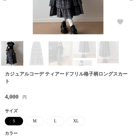
カジュアルコーデ ティアードフリル格子柄ロングスカー
ト
4,000
円
サイズ
S
M
L
XL
カラー