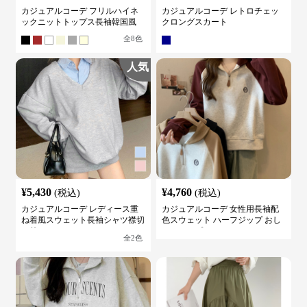
カジュアルコーデ フリルハイネ
カジュアルコーデ レトロチェッ
ックニットトップス長袖韓国風
クロングスカート
全
8
色
人気
¥
5,430
¥
4,760
(税込)
(税込)
カジュアルコーデ レディース重
カジュアルコーデ 女性用長袖配
ね着風スウェット長袖シャツ襟切
色スウェット ハーフジップ おし
り替え
ゃれトップス
全
2
色