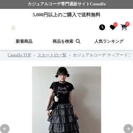
カジュアルコーデ
専門通販サイト
Casualfa
5,000
円以上のご購入で送料無料
0
0
新着商品
商品を検索
人気ランキング
Casualfa TOP
›
スカートの一覧
›
カジュアルコーデ ティアード
Previous slide
Nex