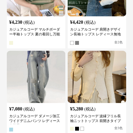
¥
4,230
¥
4,420
(税込)
(税込)
カジュアルコーデ マルチボーダ
カジュアルコーデ 肩開きデザイ
ー半袖トップス 夏の着回し万能
ン長袖トップス レディース無地
カットソー
カットソー
全
2
色
¥
7,080
¥
5,280
(税込)
(税込)
カジュアルコーデ ダメージ加工
カジュアルコーデ 波縁フリル長
ワイドデニムパンツ レディース
袖ニットトップス 前開きタイプ
古着風
全
3
色