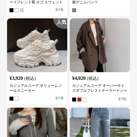
ーイフレンド風 ロゴ スウェット
裾デニムパンツ
全
3
色
人気
¥
3,920
¥
4,020
(税込)
(税込)
カジュアルコーデ ボリュームソ
カジュアルコーデ オーバーサイ
ールスニーカー
ズダブルブレストテーラードジャ
ケット
全
2
色
全
3
色