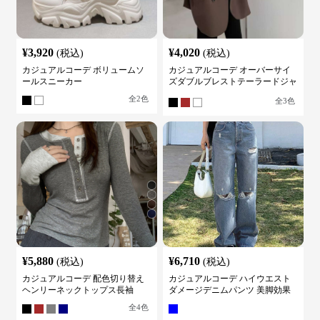
¥
3,920
¥
4,020
(税込)
(税込)
カジュアルコーデ ボリュームソ
カジュアルコーデ オーバーサイ
ールスニーカー
ズダブルブレストテーラードジャ
ケット
全
2
色
全
3
色
¥
5,880
¥
6,710
(税込)
(税込)
カジュアルコーデ 配色切り替え
カジュアルコーデ ハイウエスト
ヘンリーネックトップス長袖
ダメージデニムパンツ 美脚効果
全
4
色