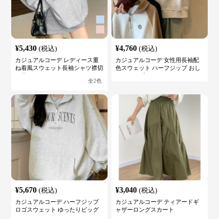
¥
5,430
¥
4,760
(税込)
(税込)
カジュアルコーデ レディース重
カジュアルコーデ 女性用長袖配
ね着風スウェット長袖シャツ襟切
色スウェット ハーフジップ おし
り替え
ゃれトップス
全
2
色
¥
5,670
¥
3,040
(税込)
(税込)
カジュアルコーデ ハーフジップ
カジュアルコーデ ティアードギ
ロゴスウェット ゆったりビッグ
ャザーロングスカート
シルエット