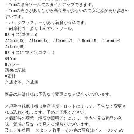
・7cmの厚底ソールでスタイルアップできます。
・7cmの高さがありながら高低差が少ないので安定感があり歩きや
すいです。
・バックファスナーがあり着脱が簡単です。
・耐摩耗性・滑り止めアウトソール。
■サイズ(単位:cm)
22.5cm(35)、23.0cm(36)、23.5cm(37)、24.0cm(38)、24.5cm(39)、
25.0cm(40)
■サイズについて(単位:cm)
約7cm
■カラー
画像に記載
■素材
合成皮革、合成底
商品の細部仕様は予告なく変更になる場合がございます。
※起毛や靴底仕様は生産時期・ロットによって、予告なく変更さ
れる恐れがあります。予めご了承ください。
※撮影時の環境（場所や照明等）により、室内で見る商品の色
味・質感と異なって見える場合がございます。
又モデル着用・ スタッフ着用・その他の写真はイメージのため、