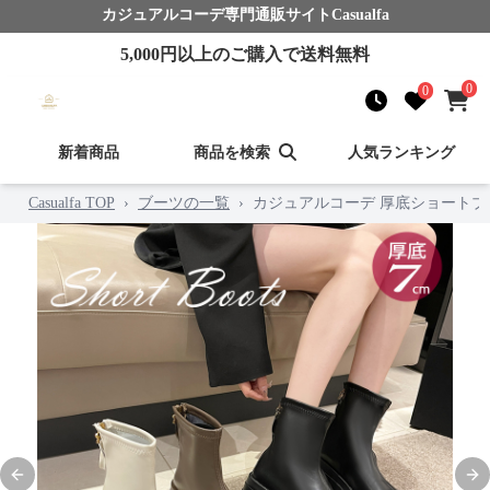
カジュアルコーデ
専門通販サイト
Casualfa
5,000
円以上のご購入で送料無料
0
0
新着商品
商品を検索
人気ランキング
Casualfa TOP
›
ブーツの一覧
›
カジュアルコーデ 厚底ショートブーツ
Previous slide
Nex