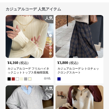
カジュアルコーデ 人気アイテム
人気
¥
4,160
¥
3,800
(税込)
(税込)
カジュアルコーデ フリルハイネ
カジュアルコーデ レトロチェッ
ックニットトップス長袖韓国風
クロングスカート
全
8
色
人気