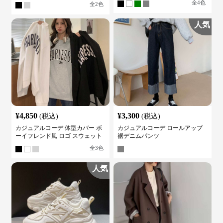
全
4
色
全
2
色
人気
¥
4,850
¥
3,300
(税込)
(税込)
カジュアルコーデ 体型カバー ボ
カジュアルコーデ ロールアップ
ーイフレンド風 ロゴ スウェット
裾デニムパンツ
全
3
色
人気