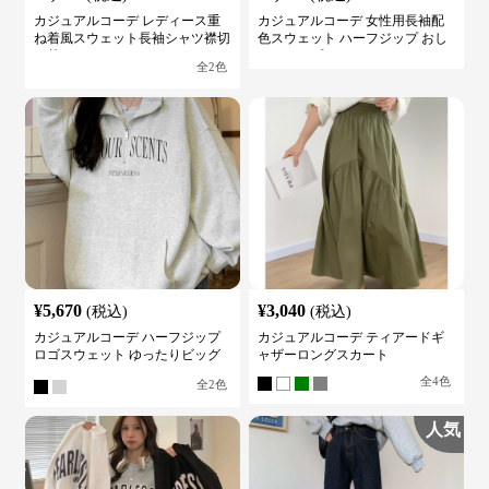
カジュアルコーデ レディース重
カジュアルコーデ 女性用長袖配
ね着風スウェット長袖シャツ襟切
色スウェット ハーフジップ おし
り替え
ゃれトップス
全
2
色
¥
5,670
¥
3,040
(税込)
(税込)
カジュアルコーデ ハーフジップ
カジュアルコーデ ティアードギ
ロゴスウェット ゆったりビッグ
ャザーロングスカート
シルエット
全
4
色
全
2
色
人気