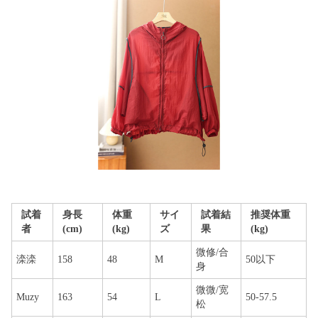
試着
身長
体重
サイ
試着結
推奨体重
者
(cm)
(kg)
ズ
果
(kg)
微修/合
滦滦
158
48
M
50以下
身
微微/宽
Muzy
163
54
L
50-57.5
松