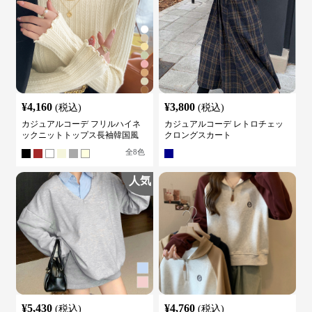
¥
4,160
¥
3,800
(税込)
(税込)
カジュアルコーデ フリルハイネ
カジュアルコーデ レトロチェッ
ックニットトップス長袖韓国風
クロングスカート
全
8
色
人気
¥
5,430
¥
4,760
(税込)
(税込)