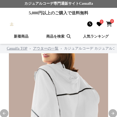
カジュアルコーデ
専門通販サイト
Casualfa
5,000
円以上のご購入で送料無料
0
0
新着商品
商品を検索
人気ランキング
Casualfa TOP
›
アウターの一覧
›
カジュアルコーデ カジュアルコ
Previous slide
Nex