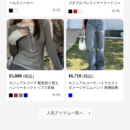
ールスニーカー
ズダブルブレストテーラードジャ
ケット
全
2
色
全
3
色
¥
5,880
¥
6,710
(税込)
(税込)
カジュアルコーデ 配色切り替え
カジュアルコーデ ハイウエスト
ヘンリーネックトップス長袖
ダメージデニムパンツ 美脚効果
全
4
色
›
人気アイテム一覧へ