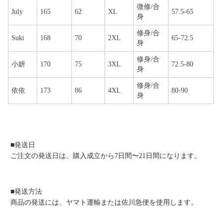
微修/合
July
165
62
XL
57.5-65
身
修身/合
Suki
168
70
2XL
65-72.5
身
修身/合
小妍
170
75
3XL
72.5-80
身
修身/合
依依
173
86
4XL
80-90
身
■発送日
ご注文の発送日は、購入成立から7日間〜21日間になります。
■発送方法
商品の発送には、ヤマト運輸または佐川急便を使用します。