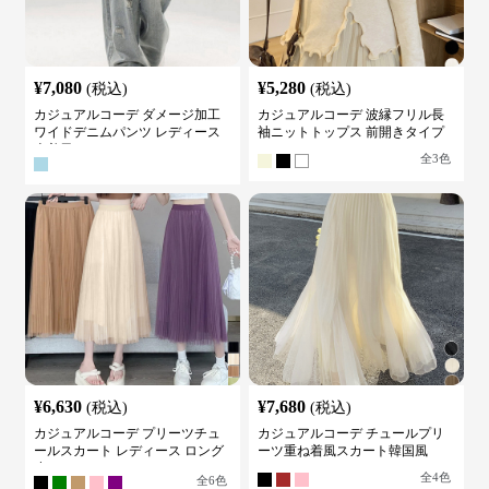
¥
7,080
¥
5,280
(税込)
(税込)
カジュアルコーデ ダメージ加工
カジュアルコーデ 波縁フリル長
ワイドデニムパンツ レディース
袖ニットトップス 前開きタイプ
古着風
全
3
色
¥
6,630
¥
7,680
(税込)
(税込)
カジュアルコーデ プリーツチュ
カジュアルコーデ チュールプリ
ールスカート レディース ロング
ーツ重ね着風スカート韓国風
丈
全
4
色
全
6
色