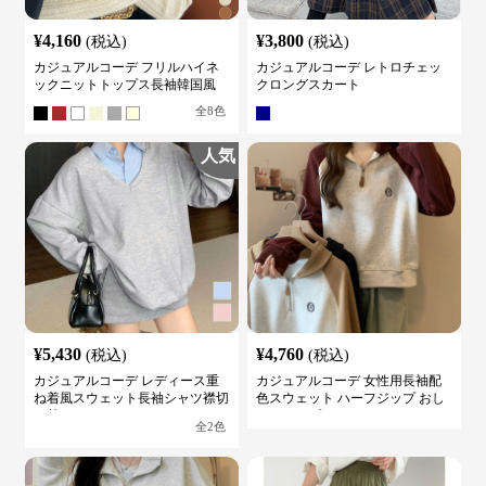
¥
4,160
¥
3,800
(税込)
(税込)
カジュアルコーデ フリルハイネ
カジュアルコーデ レトロチェッ
ックニットトップス長袖韓国風
クロングスカート
全
8
色
人気
¥
5,430
¥
4,760
(税込)
(税込)
カジュアルコーデ レディース重
カジュアルコーデ 女性用長袖配
ね着風スウェット長袖シャツ襟切
色スウェット ハーフジップ おし
り替え
ゃれトップス
全
2
色