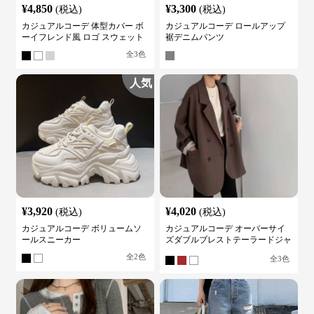
¥
4,850
¥
3,300
(税込)
(税込)
カジュアルコーデ 体型カバー ボ
カジュアルコーデ ロールアップ
ーイフレンド風 ロゴ スウェット
裾デニムパンツ
全
3
色
人気
¥
3,920
¥
4,020
(税込)
(税込)
カジュアルコーデ ボリュームソ
カジュアルコーデ オーバーサイ
ールスニーカー
ズダブルブレストテーラードジャ
ケット
全
2
色
全
3
色