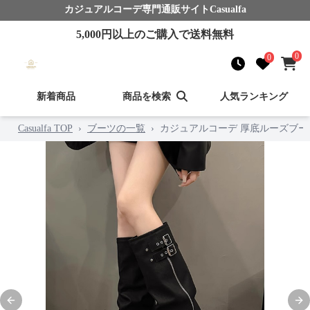
カジュアルコーデ
専門通販サイト
Casualfa
5,000
円以上のご購入で送料無料
0
0
新着商品
商品を検索
人気ランキング
Casualfa TOP
›
ブーツの一覧
›
カジュアルコーデ 厚底ルーズブー
Previous slide
Nex