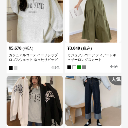
¥
5,670
¥
3,040
(税込)
(税込)
カジュアルコーデ ハーフジップ
カジュアルコーデ ティアードギ
ロゴスウェット ゆったりビッグ
ャザーロングスカート
シルエット
全
4
色
全
2
色
人気