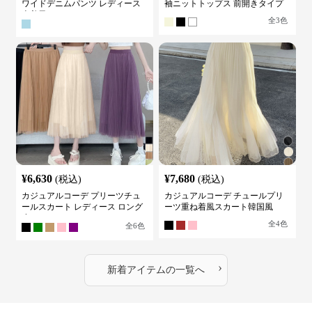
ワイドデニムパンツ レディース
袖ニットトップス 前開きタイプ
古着風
全
3
色
¥
6,630
¥
7,680
(税込)
(税込)
カジュアルコーデ プリーツチュ
カジュアルコーデ チュールプリ
ールスカート レディース ロング
ーツ重ね着風スカート韓国風
丈
全
4
色
全
6
色
›
新着アイテムの一覧へ