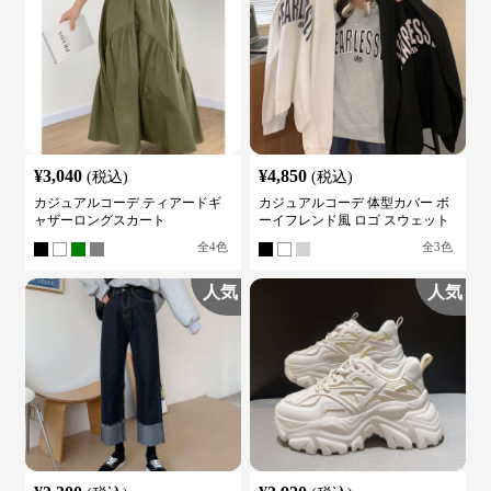
¥
3,040
¥
4,850
(税込)
(税込)
カジュアルコーデ ティアードギ
カジュアルコーデ 体型カバー ボ
ャザーロングスカート
ーイフレンド風 ロゴ スウェット
全
4
色
全
3
色
人気
人気