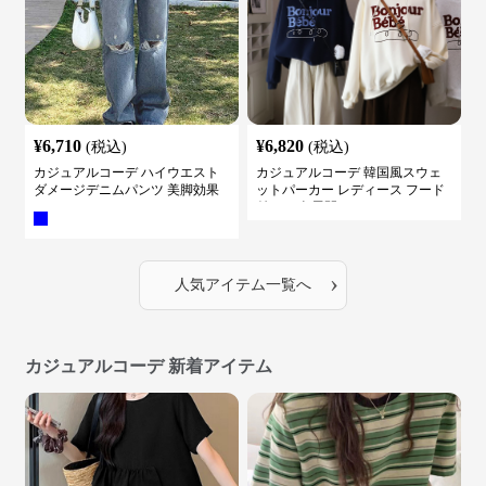
¥
6,710
¥
6,820
(税込)
(税込)
カジュアルコーデ ハイウエスト
カジュアルコーデ 韓国風スウェ
ダメージデニムパンツ 美脚効果
ットパーカー レディース フード
付き ５色展開
›
人気アイテム一覧へ
カジュアルコーデ 新着アイテム