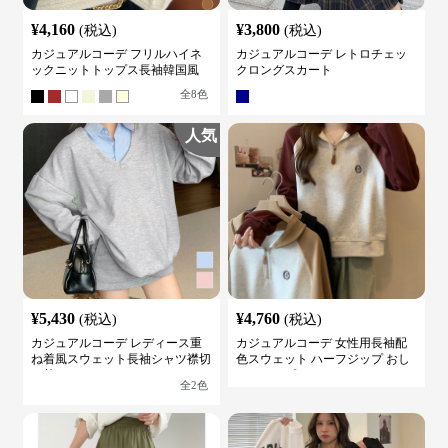
¥
4,160
¥
3,800
(税込)
(税込)
カジュアルコーデ フリルハイネ
カジュアルコーデ レトロチェッ
ックニットトップス長袖韓国風
クロングスカート
全
8
色
人気
¥
5,430
¥
4,760
(税込)
(税込)
カジュアルコーデ レディース重
カジュアルコーデ 女性用長袖配
ね着風スウェット長袖シャツ襟切
色スウェット ハーフジップ おし
り替え
ゃれトップス
全
2
色