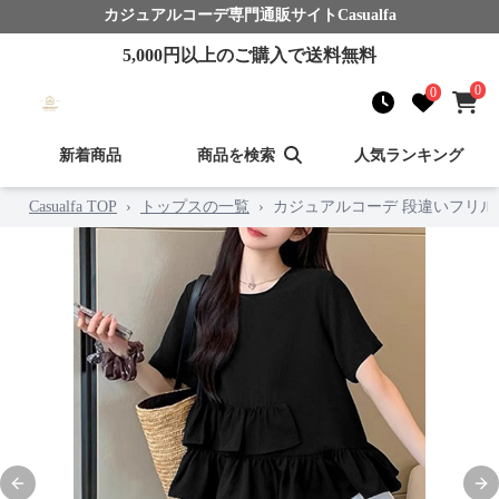
カジュアルコーデ
専門通販サイト
Casualfa
5,000
円以上のご購入で送料無料
0
0
新着商品
商品を検索
人気ランキング
Casualfa TOP
›
トップスの一覧
›
カジュアルコーデ 段違いフリル
Previous slide
Nex