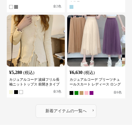
カットソー
古着風
全
2
色
¥
5,280
¥
6,630
(税込)
(税込)
カジュアルコーデ 波縁フリル長
カジュアルコーデ プリーツチュ
袖ニットトップス 前開きタイプ
ールスカート レディース ロング
丈
全
3
色
全
6
色
›
新着アイテムの一覧へ