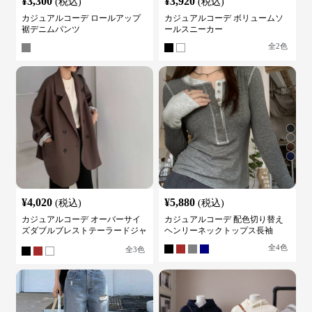
¥
3,300
¥
3,920
(税込)
(税込)
カジュアルコーデ ロールアップ
カジュアルコーデ ボリュームソ
裾デニムパンツ
ールスニーカー
全
2
色
¥
4,020
¥
5,880
(税込)
(税込)
カジュアルコーデ オーバーサイ
カジュアルコーデ 配色切り替え
ズダブルブレストテーラードジャ
ヘンリーネックトップス長袖
ケット
全
4
色
全
3
色