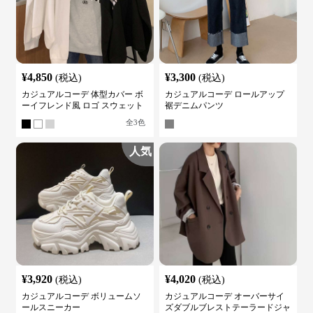
¥
4,850
¥
3,300
(税込)
(税込)
カジュアルコーデ 体型カバー ボ
カジュアルコーデ ロールアップ
ーイフレンド風 ロゴ スウェット
裾デニムパンツ
全
3
色
人気
¥
3,920
¥
4,020
(税込)
(税込)
カジュアルコーデ ボリュームソ
カジュアルコーデ オーバーサイ
ールスニーカー
ズダブルブレストテーラードジャ