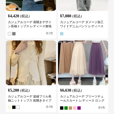
¥
4,420
¥
7,080
(税込)
(税込)
カジュアルコーデ 肩開きデザイ
カジュアルコーデ ダメージ加工
ン長袖トップス レディース無地
ワイドデニムパンツ レディース
カットソー
古着風
全
2
色
¥
5,280
¥
6,630
(税込)
(税込)
カジュアルコーデ 波縁フリル長
カジュアルコーデ プリーツチュ
袖ニットトップス 前開きタイプ
ールスカート レディース ロング
丈
全
3
色
全
6
色