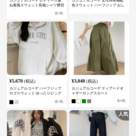
カジュアルコーデ レディース重
カジュアルコーデ 女性用長袖配
ね着風スウェット長袖シャツ襟切
色スウェット ハーフジップ おし
り替え
ゃれトップス
全
2
色
¥
5,670
¥
3,040
(税込)
(税込)
カジュアルコーデ ハーフジップ
カジュアルコーデ ティアードギ
ロゴスウェット ゆったりビッグ
ャザーロングスカート
シルエット
全
4
色
全
2
色
人気