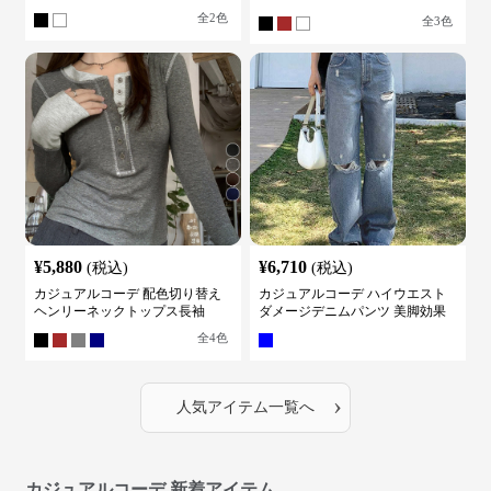
ケット
全
2
色
全
3
色
¥
5,880
¥
6,710
(税込)
(税込)
カジュアルコーデ 配色切り替え
カジュアルコーデ ハイウエスト
ヘンリーネックトップス長袖
ダメージデニムパンツ 美脚効果
全
4
色
›
人気アイテム一覧へ
カジュアルコーデ 新着アイテム