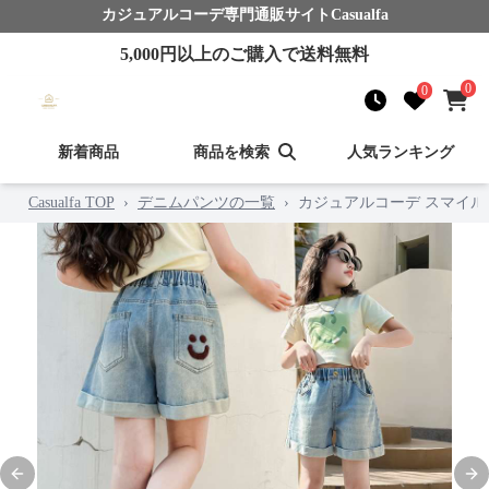
カジュアルコーデ
専門通販サイト
Casualfa
5,000
円以上のご購入で送料無料
0
0
新着商品
商品を検索
人気ランキング
Casualfa TOP
›
デニムパンツの一覧
›
カジュアルコーデ スマイル
Previous slide
Nex