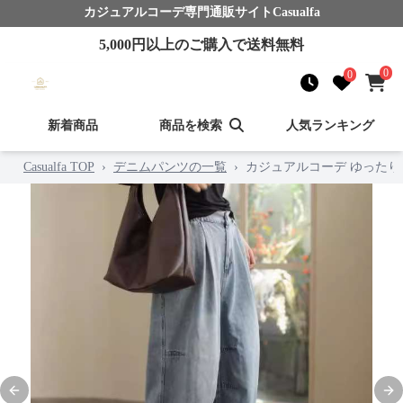
カジュアルコーデ
専門通販サイト
Casualfa
5,000
円以上のご購入で送料無料
0
0
新着商品
商品を検索
人気ランキング
Casualfa TOP
›
デニムパンツの一覧
›
カジュアルコーデ ゆった
Previous slide
Nex