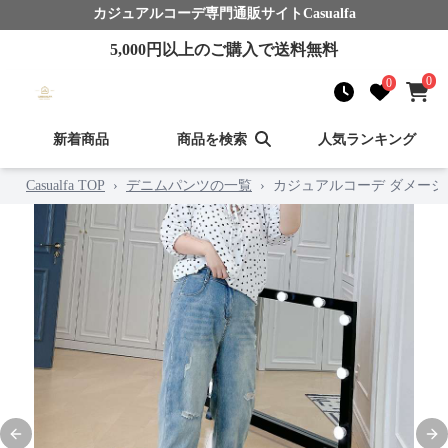
カジュアルコーデ
専門通販サイト
Casualfa
5,000
円以上のご購入で送料無料
0
0
新着商品
商品を検索
人気ランキング
Casualfa TOP
›
デニムパンツの一覧
›
カジュアルコーデ ダメー
Previous slide
Nex