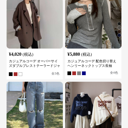
¥
4,020
¥
5,880
(税込)
(税込)
カジュアルコーデ オーバーサイ
カジュアルコーデ 配色切り替え
ズダブルブレストテーラードジャ
ヘンリーネックトップス長袖
ケット
全
4
色
全
3
色