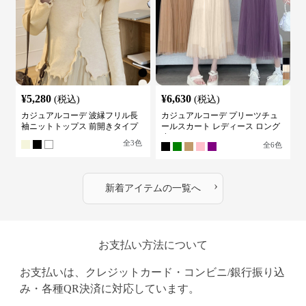
¥
5,280
¥
6,630
(税込)
(税込)
カジュアルコーデ 波縁フリル長
カジュアルコーデ プリーツチュ
袖ニットトップス 前開きタイプ
ールスカート レディース ロング
丈
全
3
色
全
6
色
›
新着アイテムの一覧へ
お支払い方法について
お支払いは、クレジットカード・コンビニ/銀行振り込
み・各種QR決済に対応しています。