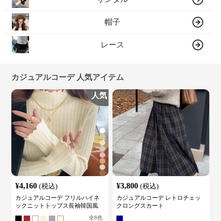
帽子
レース
カジュアルコーデ 人気アイテム
人気
¥
4,160
¥
3,800
(税込)
(税込)
カジュアルコーデ フリルハイネ
カジュアルコーデ レトロチェッ
ックニットトップス長袖韓国風
クロングスカート
全
8
色