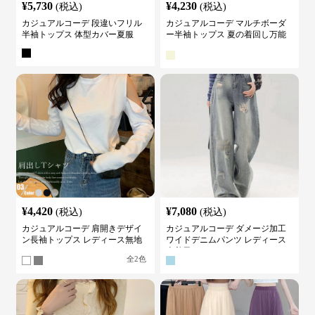
¥
5,730
¥
4,230
(税込)
(税込)
カジュアルコーデ 段違いフリル
カジュアルコーデ マルチボーダ
半袖トップス 体型カバー夏服
ー半袖トップス 夏の着回し万能
カットソー
¥
4,420
¥
7,080
(税込)
(税込)
カジュアルコーデ 肩開きデザイ
カジュアルコーデ ダメージ加工
ン長袖トップス レディース無地
ワイドデニムパンツ レディース
カットソー
古着風
全
2
色