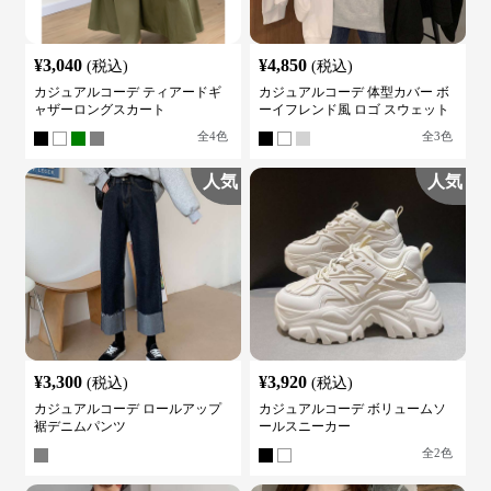
¥
3,040
¥
4,850
(税込)
(税込)
カジュアルコーデ ティアードギ
カジュアルコーデ 体型カバー ボ
ャザーロングスカート
ーイフレンド風 ロゴ スウェット
全
4
色
全
3
色
人気
人気
¥
3,300
¥
3,920
(税込)
(税込)
カジュアルコーデ ロールアップ
カジュアルコーデ ボリュームソ
裾デニムパンツ
ールスニーカー
全
2
色