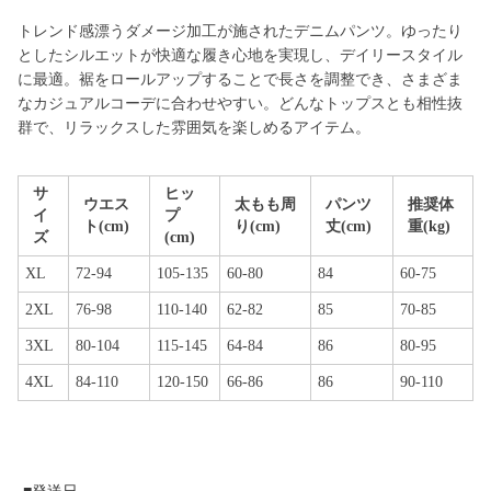
トレンド感漂うダメージ加工が施されたデニムパンツ。ゆったり
としたシルエットが快適な履き心地を実現し、デイリースタイル
に最適。裾をロールアップすることで長さを調整でき、さまざま
なカジュアルコーデに合わせやすい。どんなトップスとも相性抜
群で、リラックスした雰囲気を楽しめるアイテム。
サ
ヒッ
ウエス
太もも周
パンツ
推奨体
イ
プ
ト(cm)
り(cm)
丈(cm)
重(kg)
ズ
(cm)
XL
72-94
105-135
60-80
84
60-75
2XL
76-98
110-140
62-82
85
70-85
3XL
80-104
115-145
64-84
86
80-95
4XL
84-110
120-150
66-86
86
90-110