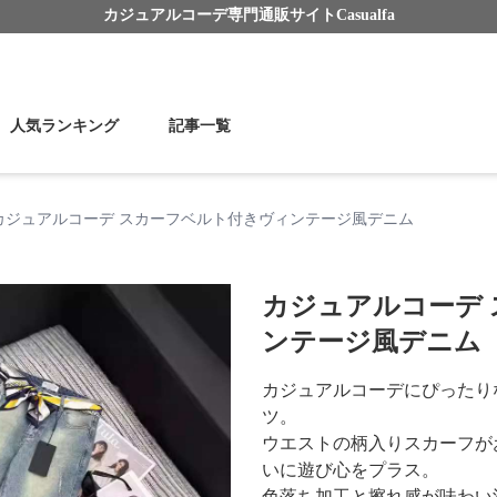
カジュアルコーデ
専門通販サイト
Casualfa
人気ランキング
記事一覧
カジュアルコーデ スカーフベルト付きヴィンテージ風デニム
カジュアルコーデ
ンテージ風デニム
カジュアルコーデにぴったり
ツ。
ウエストの柄入りスカーフが
いに遊び心をプラス。
色落ち加工と擦れ感が味わい