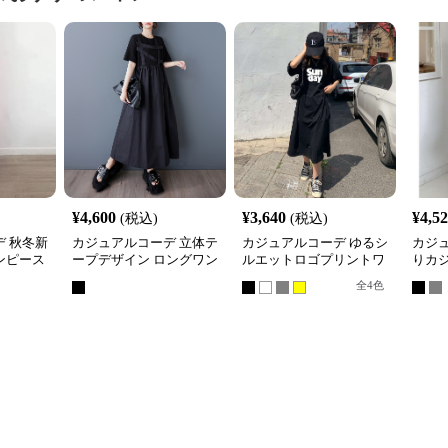
¥
4,600
¥
3,640
¥
4,5
(税込)
(税込)
 秋冬新
カジュアルコーデ 立体テ
カジュアルコーデ ゆるシ
カジ
ンピース
ープデザイン ロングワン
ルエットロゴプリントワ
りカ
女性用
ピース
ンピース
ワン
全
4
色