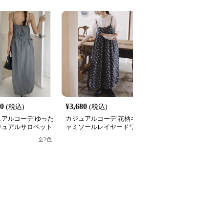
20
¥
3,680
¥
3,540
(税込)
(税込)
(税込)
ュアルコーデ ゆった
カジュアルコーデ 花柄キ
カジュアルコーデ ゆっ
ジュアルサロペット
ャミソールレイヤードワ
りロゴ入りスウェットワ
ピース
ンピース
ンピース
全
2
色