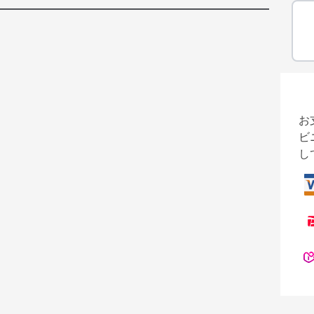
お
ビ
し