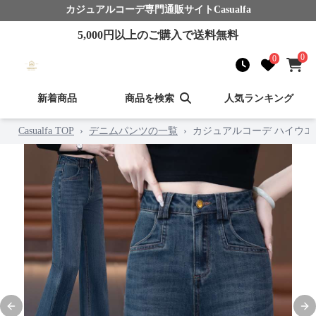
カジュアルコーデ
専門通販サイト
Casualfa
5,000
円以上のご購入で送料無料
0
0
新着商品
商品を検索
人気ランキング
Casualfa TOP
›
デニムパンツの一覧
›
カジュアルコーデ ハイウ
Previous slide
Nex