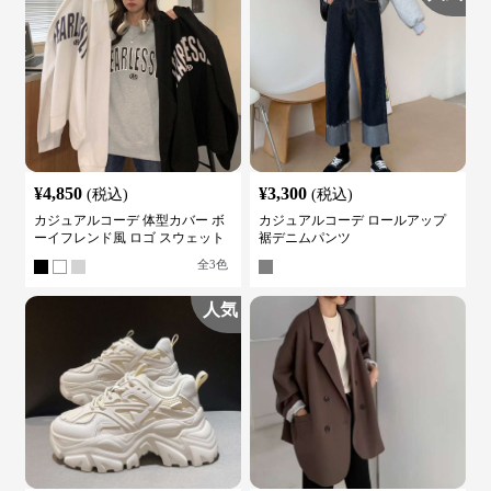
¥
4,850
¥
3,300
(税込)
(税込)
カジュアルコーデ 体型カバー ボ
カジュアルコーデ ロールアップ
ーイフレンド風 ロゴ スウェット
裾デニムパンツ
全
3
色
人気