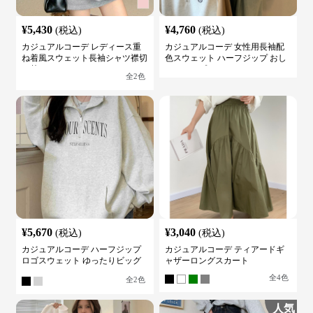
¥
5,430
¥
4,760
(税込)
(税込)
カジュアルコーデ レディース重
カジュアルコーデ 女性用長袖配
ね着風スウェット長袖シャツ襟切
色スウェット ハーフジップ おし
り替え
ゃれトップス
全
2
色
¥
5,670
¥
3,040
(税込)
(税込)
カジュアルコーデ ハーフジップ
カジュアルコーデ ティアードギ
ロゴスウェット ゆったりビッグ
ャザーロングスカート
シルエット
全
4
色
全
2
色
人気