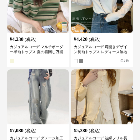
¥
4,230
¥
4,420
(税込)
(税込)
カジュアルコーデ マルチボーダ
カジュアルコーデ 肩開きデザイ
ー半袖トップス 夏の着回し万能
ン長袖トップス レディース無地
カットソー
カットソー
全
2
色
¥
7,080
¥
5,280
(税込)
(税込)
カジュアルコーデ ダメージ加工
カジュアルコーデ 波縁フリル長