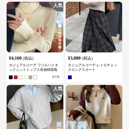
人気
¥
4,160
¥
3,800
(税込)
(税込)
カジュアルコーデ フリルハイネ
カジュアルコーデ レトロチェッ
ックニットトップス長袖韓国風
クロングスカート
全
8
色
人気