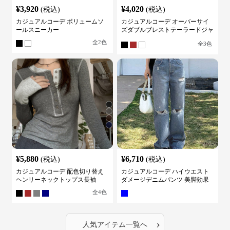
¥
3,920
¥
4,020
(税込)
(税込)
カジュアルコーデ ボリュームソ
カジュアルコーデ オーバーサイ
ールスニーカー
ズダブルブレストテーラードジャ
ケット
全
2
色
全
3
色
¥
5,880
¥
6,710
(税込)
(税込)
カジュアルコーデ 配色切り替え
カジュアルコーデ ハイウエスト
ヘンリーネックトップス長袖
ダメージデニムパンツ 美脚効果
全
4
色
›
人気アイテム一覧へ