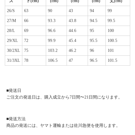
ズ
ト(cm)
(cm)
(cm)
(cm)
丈(cm)
26/S
63
90
43
94
99
27/M
66
93.3
43.8
94.5
99.5
28/L
69
96.6
44.6
95
100
29/XL
72
99.9
45.4
95.5
100.5
30/2XL
75
103.2
46.2
96
101
31/3XL
78
106.5
47
96.5
101.5
■発送日
ご注文の発送日は、購入成立から7日間〜21日間になります。
■発送方法
商品の発送には、ヤマト運輸または佐川急便を使用します。