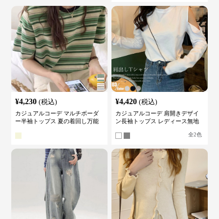
¥
4,230
¥
4,420
(税込)
(税込)
カジュアルコーデ マルチボーダ
カジュアルコーデ 肩開きデザイ
ー半袖トップス 夏の着回し万能
ン長袖トップス レディース無地
カットソー
カットソー
全
2
色