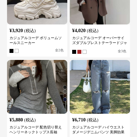
¥
3,920
¥
4,020
(税込)
(税込)
カジュアルコーデ ボリュームソ
カジュアルコーデ オーバーサイ
ールスニーカー
ズダブルブレストテーラードジャ
ケット
全
2
色
全
3
色
¥
5,880
¥
6,710
(税込)
(税込)
カジュアルコーデ 配色切り替え
カジュアルコーデ ハイウエスト
ヘンリーネックトップス長袖
ダメージデニムパンツ 美脚効果