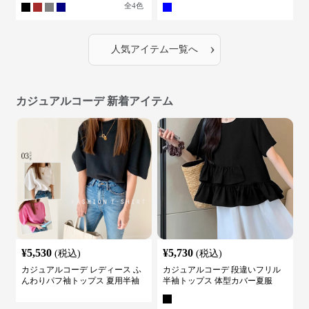
全
4
色
›
人気アイテム一覧へ
カジュアルコーデ 新着アイテム
¥
5,530
¥
5,730
(税込)
(税込)
カジュアルコーデ レディース ふ
カジュアルコーデ 段違いフリル
んわりパフ袖トップス 夏用半袖
半袖トップス 体型カバー夏服
カットソー