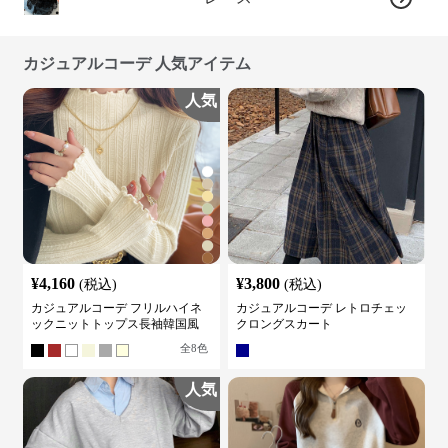
カジュアルコーデ 人気アイテム
人気
¥
4,160
¥
3,800
(税込)
(税込)
カジュアルコーデ フリルハイネ
カジュアルコーデ レトロチェッ
ックニットトップス長袖韓国風
クロングスカート
全
8
色
人気