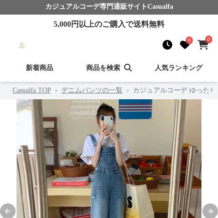
カジュアルコーデ
専門通販サイト
Casualfa
5,000
円以上のご購入で送料無料
0
0
新着商品
商品を検索
人気ランキング
Casualfa TOP
›
デニムパンツの一覧
›
カジュアルコーデ ゆった
Previous slide
Nex