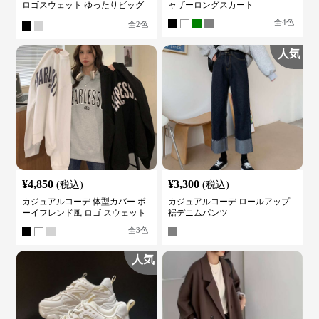
ロゴスウェット ゆったりビッグ
ャザーロングスカート
シルエット
全
4
色
全
2
色
人気
¥
4,850
¥
3,300
(税込)
(税込)
カジュアルコーデ 体型カバー ボ
カジュアルコーデ ロールアップ
ーイフレンド風 ロゴ スウェット
裾デニムパンツ
全
3
色
人気