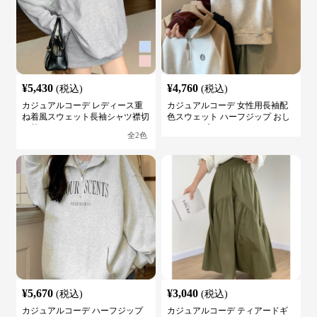
¥
5,430
¥
4,760
(税込)
(税込)
カジュアルコーデ レディース重
カジュアルコーデ 女性用長袖配
ね着風スウェット長袖シャツ襟切
色スウェット ハーフジップ おし
り替え
ゃれトップス
全
2
色
¥
5,670
¥
3,040
(税込)
(税込)
カジュアルコーデ ハーフジップ
カジュアルコーデ ティアードギ