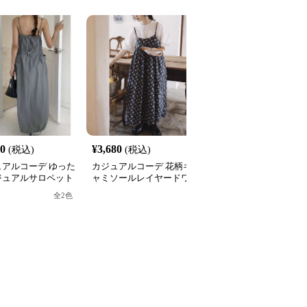
20
¥
3,680
¥
3,540
(税込)
(税込)
(税込)
ュアルコーデ ゆった
カジュアルコーデ 花柄キ
カジュアルコーデ ゆっ
ジュアルサロペット
ャミソールレイヤードワ
りロゴ入りスウェットワ
ピース
ンピース
ンピース
全
2
色