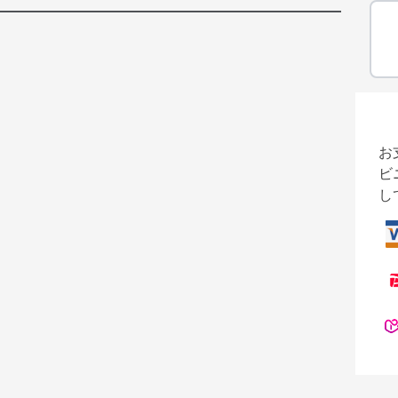
お
ビ
し