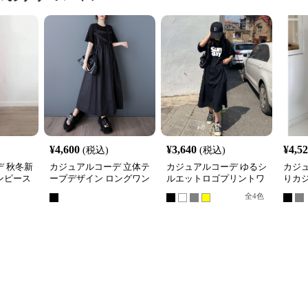
¥
4,600
¥
3,640
¥
4,5
(税込)
(税込)
 秋冬新
カジュアルコーデ 立体テ
カジュアルコーデ ゆるシ
カジ
ンピース
ープデザイン ロングワン
ルエットロゴプリントワ
りカ
女性用
ピース
ンピース
ワン
全
4
色