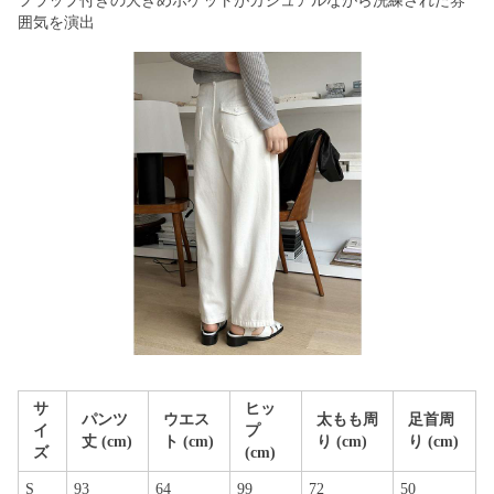
フラップ付きの大きめポケットがカジュアルながら洗練された雰
囲気を演出
サ
ヒッ
パンツ
ウエス
太もも周
足首周
イ
プ
丈 (cm)
ト (cm)
り (cm)
り (cm)
ズ
(cm)
S
93
64
99
72
50