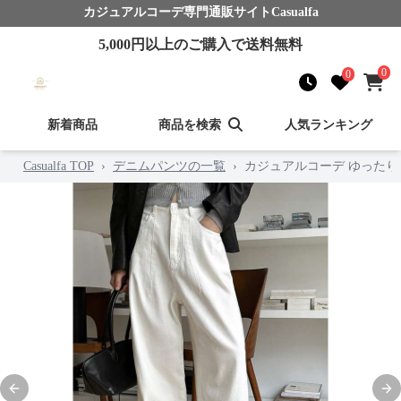
カジュアルコーデ
専門通販サイト
Casualfa
5,000
円以上のご購入で送料無料
0
0
新着商品
商品を検索
人気ランキング
Casualfa TOP
›
デニムパンツの一覧
›
カジュアルコーデ ゆった
Previous slide
Nex