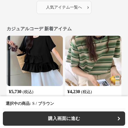
›
人気アイテム一覧へ
カジュアルコーデ 新着アイテム
¥
5,730
¥
4,230
(税込)
(税込)
カジュアルコーデ 段違いフリル
カジュアルコーデ マルチボーダ
半袖トップス 体型カバー夏服
ー半袖トップス 夏の着回し万能
選択中の商品: S / ブラウン
カットソー
購入画面に進む