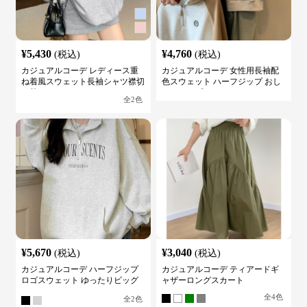
¥
5,430
¥
4,760
(税込)
(税込)
カジュアルコーデ レディース重
カジュアルコーデ 女性用長袖配
ね着風スウェット長袖シャツ襟切
色スウェット ハーフジップ おし
り替え
ゃれトップス
全
2
色
¥
5,670
¥
3,040
(税込)
(税込)
カジュアルコーデ ハーフジップ
カジュアルコーデ ティアードギ
ロゴスウェット ゆったりビッグ
ャザーロングスカート
シルエット
全
4
色
全
2
色