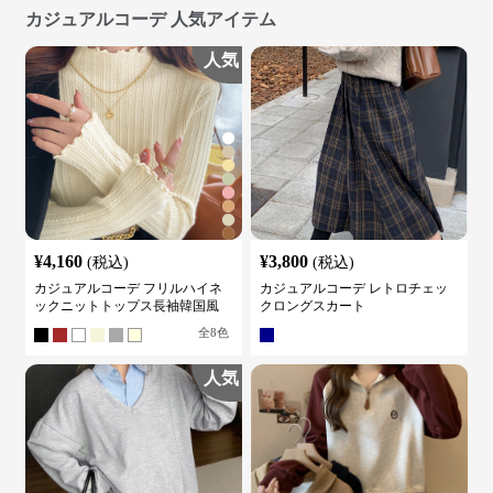
カジュアルコーデ 人気アイテム
人気
¥
4,160
¥
3,800
(税込)
(税込)
カジュアルコーデ フリルハイネ
カジュアルコーデ レトロチェッ
ックニットトップス長袖韓国風
クロングスカート
全
8
色
人気