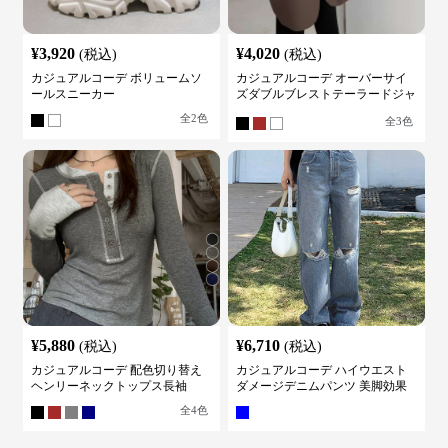
¥
3,920
¥
4,020
(税込)
(税込)
カジュアルコーデ ボリュームソ
カジュアルコーデ オーバーサイ
ールスニーカー
ズダブルブレストテーラードジャ
ケット
全
2
色
全
3
色
¥
5,880
¥
6,710
(税込)
(税込)
カジュアルコーデ 配色切り替え
カジュアルコーデ ハイウエスト
ヘンリーネックトップス長袖
ダメージデニムパンツ 美脚効果
全
4
色