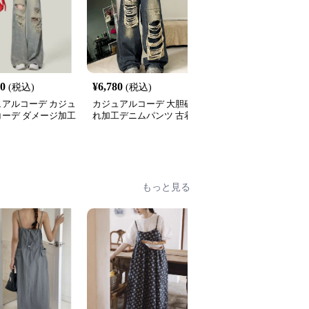
80
¥
6,780
¥
4,800
(税込)
(税込)
(税込)
ュアルコーデ カジュ
カジュアルコーデ 大胆破
カジュアルコーデ ワイ
コーデ ダメージ加工
れ加工デニムパンツ 古着
レッグデニムパンツ 秋
ドデニムパンツ
風ワイドジーンズ
カジュアル
もっと見る