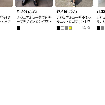
¥
4,600
¥
3,640
¥
4,5
(税込)
(税込)
 秋冬新
カジュアルコーデ 立体テ
カジュアルコーデ ゆるシ
カジ
ンピース
ープデザイン ロングワン
ルエットロゴプリントワ
りカ
女性用
ピース
ンピース
ワン
全
4
色