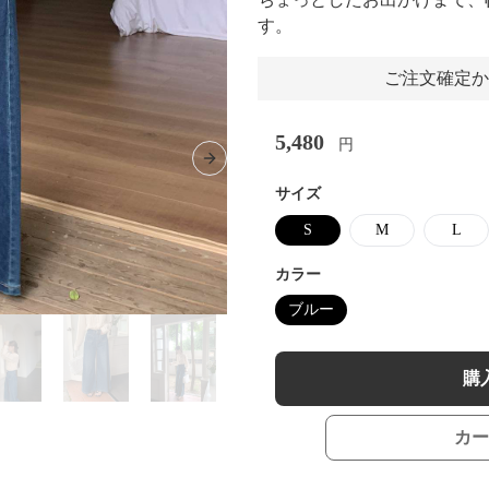
す。
ご注文確定か
5,480
円
Next slide
サイズ
S
M
L
カラー
ブルー
購
カー