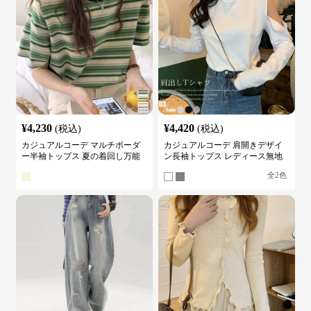
¥
4,230
¥
4,420
(税込)
(税込)
カジュアルコーデ マルチボーダ
カジュアルコーデ 肩開きデザイ
ー半袖トップス 夏の着回し万能
ン長袖トップス レディース無地
カットソー
カットソー
全
2
色