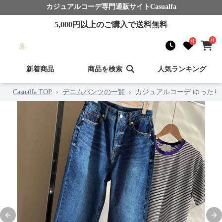
カジュアルコーデ
専門通販サイト
Casualfa
5,000
円以上のご購入で送料無料
0
0
新着商品
商品を検索
人気ランキング
Casualfa TOP
›
デニムパンツの一覧
›
カジュアルコーデ ゆった
Previous slide
Nex