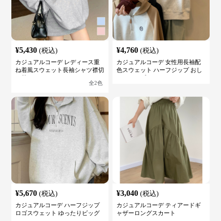
¥
5,430
¥
4,760
(税込)
(税込)
カジュアルコーデ レディース重
カジュアルコーデ 女性用長袖配
ね着風スウェット長袖シャツ襟切
色スウェット ハーフジップ おし
り替え
ゃれトップス
全
2
色
¥
5,670
¥
3,040
(税込)
(税込)
カジュアルコーデ ハーフジップ
カジュアルコーデ ティアードギ
ロゴスウェット ゆったりビッグ
ャザーロングスカート