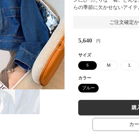
らの季節に欠かせないアイテ
ご注文確定か
5,640
円
Next slide
サイズ
S
M
L
カラー
ブルー
購
カー