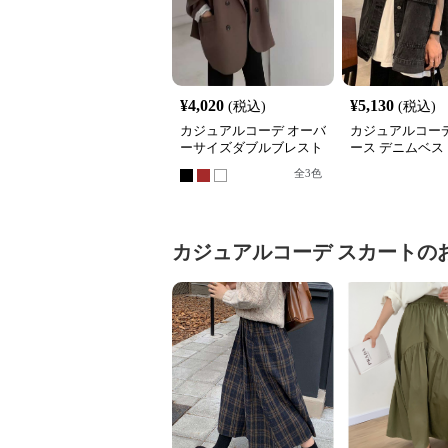
¥
4,020
¥
5,130
(税込)
(税込)
カジュアルコーデ オーバ
カジュアルコーデ
ーサイズダブルブレスト
ース デニムベス
テーラードジャケット
ケット 重ね着 
全
3
色
カジュアルコーデ
スカート
の