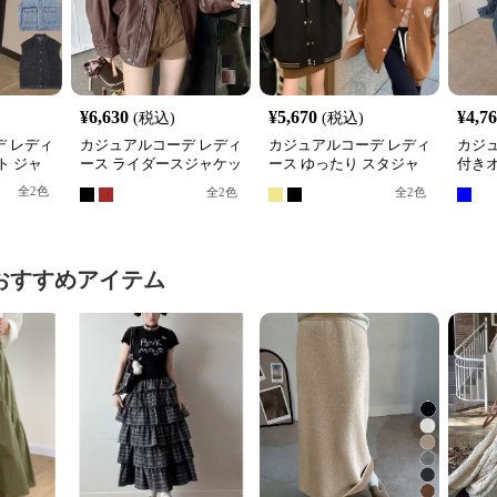
¥
6,630
¥
5,670
¥
4,7
(税込)
(税込)
 レディ
カジュアルコーデ レディ
カジュアルコーデ レディ
カジ
ト ジャ
ース ライダースジャケッ
ース ゆったり スタジャ
付き
ゆったり
ト ゆったり合皮ジャケッ
ン ジャケット 春秋冬対
ムジ
全
2
色
全
2
色
全
2
色
ト
応
おすすめアイテム