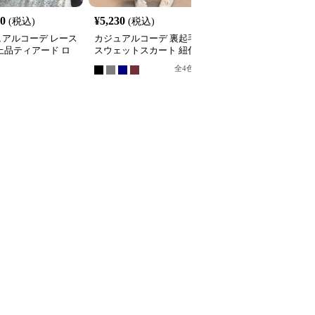
20
¥
5,230
¥
4,420
(税込)
(税込)
(税込)
ュアルコーデ レース
カジュアルコーデ 裏起毛
カジュアルコーデ 格子
上品ティアード ロ
スウェットスカート 紐付
ティアードロングスカー
スカート
きロング丈
ト
全
4
色