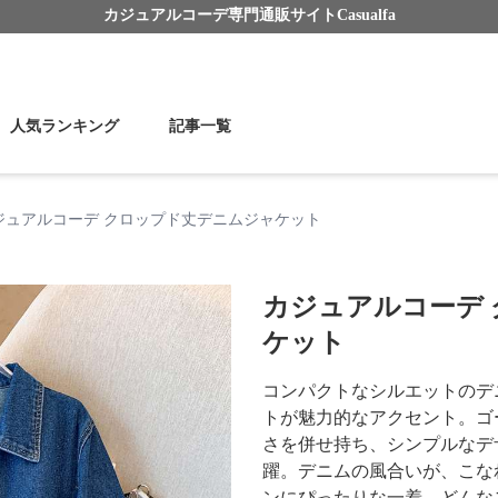
カジュアルコーデ
専門通販サイト
Casualfa
人気ランキング
記事一覧
ジュアルコーデ クロップド丈デニムジャケット
カジュアルコーデ
ケット
コンパクトなシルエットのデ
トが魅力的なアクセント。ゴ
さを併せ持ち、シンプルなデ
躍。デニムの風合いが、こな
ンにぴったりな一着。どんな