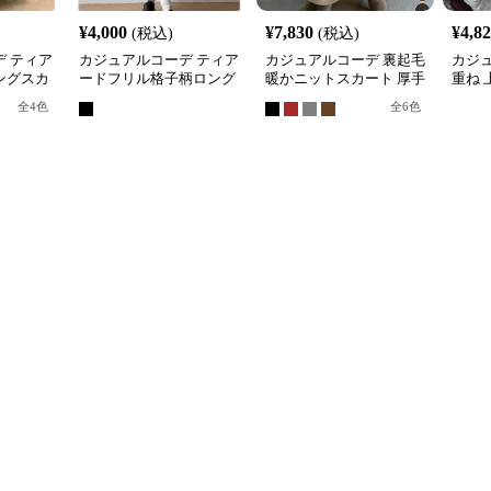
¥
4,000
¥
7,830
¥
4,8
(税込)
(税込)
 ティア
カジュアルコーデ ティア
カジュアルコーデ 裏起毛
カジ
ングスカ
ードフリル格子柄ロング
暖かニットスカート 厚手
重ね 
スカート
ロング丈タイトスカート
ング
全
4
色
全
6
色