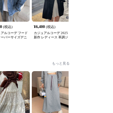
60
¥
6,400
¥
6,360
(税込)
(税込)
(税込)
ュアルコーデ フード
カジュアルコーデ 2025
カジュアルコーデ オー
オーバーサイズデニ
新作 レディース 革調ジ
ーサイズ デニムベスト
ャケット
ャケット ゆったりシルエ
ジャケット
全
2
色
ット 黒 襟付き
もっと見る