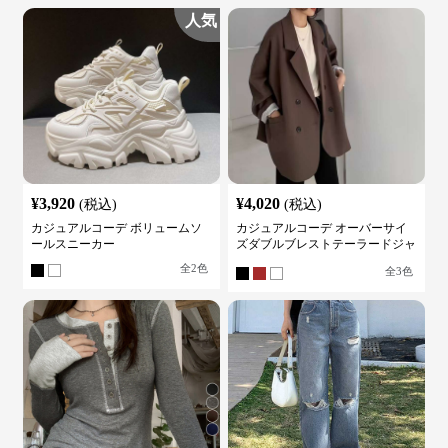
人気
¥
3,920
¥
4,020
(税込)
(税込)
カジュアルコーデ ボリュームソ
カジュアルコーデ オーバーサイ
ールスニーカー
ズダブルブレストテーラードジャ
ケット
全
2
色
全
3
色