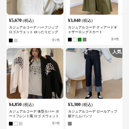
¥
5,670
¥
3,040
(税込)
(税込)
カジュアルコーデ ハーフジップ
カジュアルコーデ ティアードギ
ロゴスウェット ゆったりビッグ
ャザーロングスカート
シルエット
全
4
色
全
2
色
人気
¥
4,850
¥
3,300
(税込)
(税込)
カジュアルコーデ 体型カバー ボ
カジュアルコーデ ロールアップ
ーイフレンド風 ロゴ スウェット
裾デニムパンツ
全
3
色