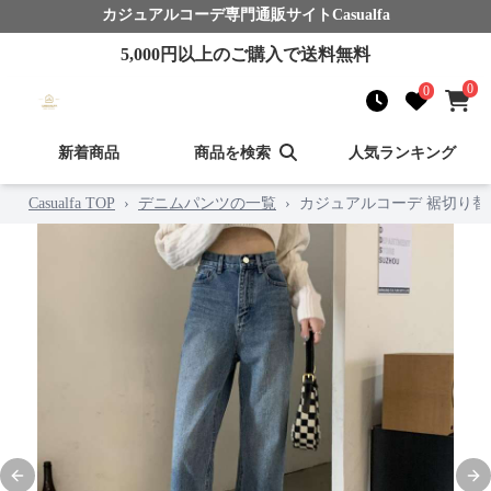
カジュアルコーデ
専門通販サイト
Casualfa
5,000
円以上のご購入で送料無料
0
0
新着商品
商品を検索
人気ランキング
Casualfa TOP
›
デニムパンツの一覧
›
カジュアルコーデ 裾切り
Previous slide
Nex