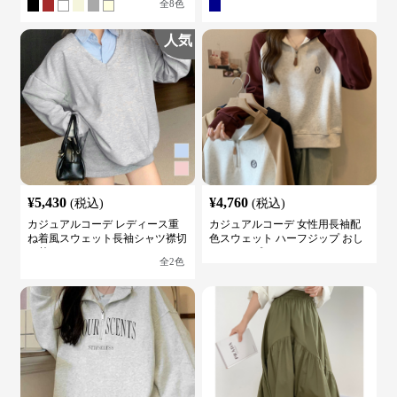
全
8
色
人気
¥
5,430
¥
4,760
(税込)
(税込)
カジュアルコーデ レディース重
カジュアルコーデ 女性用長袖配
ね着風スウェット長袖シャツ襟切
色スウェット ハーフジップ おし
り替え
ゃれトップス
全
2
色