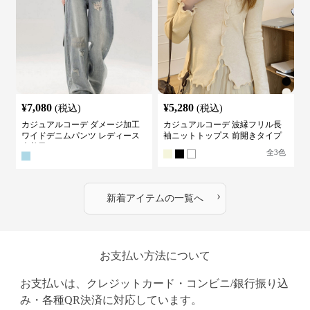
¥
7,080
¥
5,280
(税込)
(税込)
カジュアルコーデ ダメージ加工
カジュアルコーデ 波縁フリル長
ワイドデニムパンツ レディース
袖ニットトップス 前開きタイプ
古着風
全
3
色
›
新着アイテムの一覧へ
お支払い方法について
お支払いは、クレジットカード・コンビニ/銀行振り込
み・各種QR決済に対応しています。