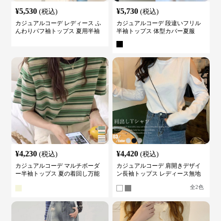
¥
5,530
¥
5,730
(税込)
(税込)
カジュアルコーデ レディース ふ
カジュアルコーデ 段違いフリル
んわりパフ袖トップス 夏用半袖
半袖トップス 体型カバー夏服
カットソー
¥
4,230
¥
4,420
(税込)
(税込)
カジュアルコーデ マルチボーダ
カジュアルコーデ 肩開きデザイ
ー半袖トップス 夏の着回し万能
ン長袖トップス レディース無地
カットソー
カットソー
全
2
色