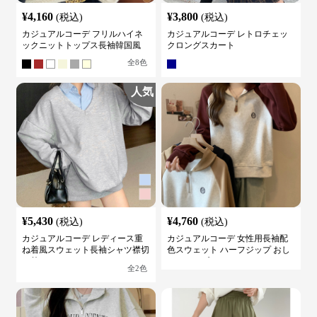
¥
4,160
¥
3,800
(税込)
(税込)
カジュアルコーデ フリルハイネ
カジュアルコーデ レトロチェッ
ックニットトップス長袖韓国風
クロングスカート
全
8
色
人気
¥
5,430
¥
4,760
(税込)
(税込)
カジュアルコーデ レディース重
カジュアルコーデ 女性用長袖配
ね着風スウェット長袖シャツ襟切
色スウェット ハーフジップ おし
り替え
ゃれトップス
全
2
色