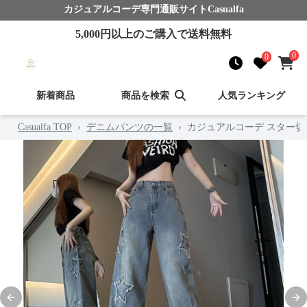
カジュアルコーデ
専門通販サイト
Casualfa
5,000
円以上のご購入で送料無料
0
0
新着商品
商品を検索
人気ランキング
Casualfa TOP
›
デニムパンツの一覧
›
カジュアルコーデ スター
Previous slide
Nex