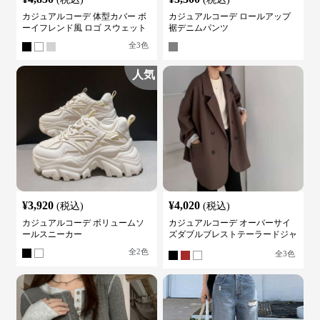
カジュアルコーデ 体型カバー ボ
カジュアルコーデ ロールアップ
ーイフレンド風 ロゴ スウェット
裾デニムパンツ
全
3
色
人気
¥
3,920
¥
4,020
(税込)
(税込)
カジュアルコーデ ボリュームソ
カジュアルコーデ オーバーサイ
ールスニーカー
ズダブルブレストテーラードジャ
ケット
全
2
色
全
3
色