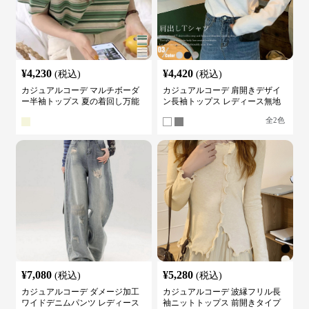
¥
4,230
¥
4,420
(税込)
(税込)
カジュアルコーデ マルチボーダ
カジュアルコーデ 肩開きデザイ
ー半袖トップス 夏の着回し万能
ン長袖トップス レディース無地
カットソー
カットソー
全
2
色
¥
7,080
¥
5,280
(税込)
(税込)
カジュアルコーデ ダメージ加工
カジュアルコーデ 波縁フリル長
ワイドデニムパンツ レディース
袖ニットトップス 前開きタイプ