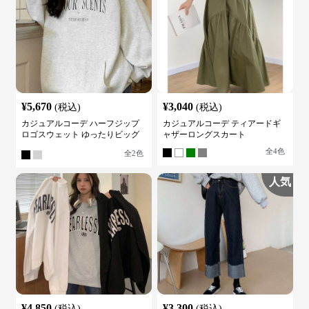
¥
5,670
¥
3,040
(税込)
(税込)
カジュアルコーデ ハーフジップ
カジュアルコーデ ティアードギ
ロゴスウェット ゆったりビッグ
ャザーロングスカート
シルエット
全
4
色
全
2
色
人気
¥
4,850
¥
3,300
(税込)
(税込)