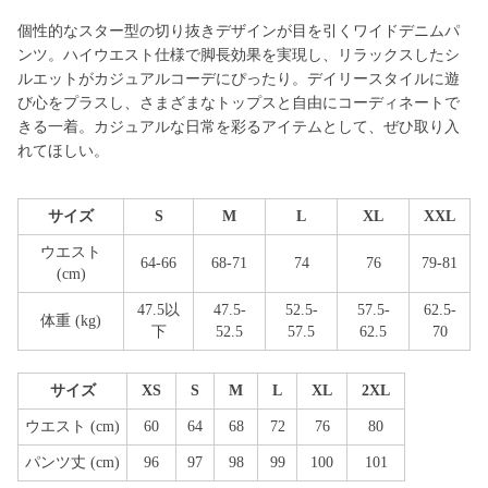
個性的なスター型の切り抜きデザインが目を引くワイドデニムパ
ンツ。ハイウエスト仕様で脚長効果を実現し、リラックスしたシ
ルエットがカジュアルコーデにぴったり。デイリースタイルに遊
び心をプラスし、さまざまなトップスと自由にコーディネートで
きる一着。カジュアルな日常を彩るアイテムとして、ぜひ取り入
れてほしい。
サイズ
S
M
L
XL
XXL
ウエスト
64-66
68-71
74
76
79-81
(cm)
47.5以
47.5-
52.5-
57.5-
62.5-
体重 (kg)
下
52.5
57.5
62.5
70
サイズ
XS
S
M
L
XL
2XL
ウエスト (cm)
60
64
68
72
76
80
パンツ丈 (cm)
96
97
98
99
100
101