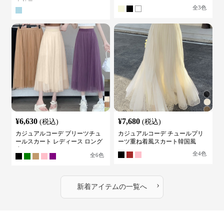
古着風
全
3
色
¥
6,630
¥
7,680
(税込)
(税込)
カジュアルコーデ プリーツチュ
カジュアルコーデ チュールプリ
ールスカート レディース ロング
ーツ重ね着風スカート韓国風
丈
全
4
色
全
6
色
›
新着アイテムの一覧へ