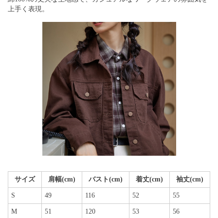
上手く表現。
サイズ
肩幅(cm)
バスト(cm)
着丈(cm)
袖丈(cm)
S
49
116
52
55
M
51
120
53
56