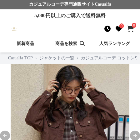
カジュアルコーデ
専門通販サイト
Casualfa
5,000
円以上のご購入で送料無料
0
0
新着商品
商品を検索
人気ランキング
Casualfa TOP
›
ジャケットの一覧
›
カジュアルコーデ コットン
Previous slide
Nex