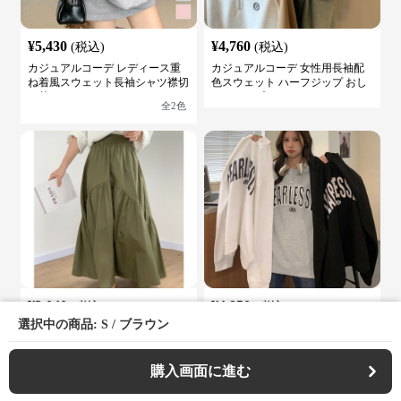
¥
5,430
¥
4,760
(税込)
(税込)
カジュアルコーデ レディース重
カジュアルコーデ 女性用長袖配
ね着風スウェット長袖シャツ襟切
色スウェット ハーフジップ おし
り替え
ゃれトップス
全
2
色
¥
3,040
¥
4,850
(税込)
(税込)
選択中の商品: S / ブラウン
カジュアルコーデ ティアードギ
カジュアルコーデ 体型カバー ボ
ャザーロングスカート
ーイフレンド風 ロゴ スウェット
全
4
色
全
3
色
購入画面に進む
人気
人気