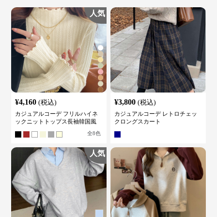
人気
¥
4,160
¥
3,800
(税込)
(税込)
カジュアルコーデ フリルハイネ
カジュアルコーデ レトロチェッ
ックニットトップス長袖韓国風
クロングスカート
全
8
色
人気