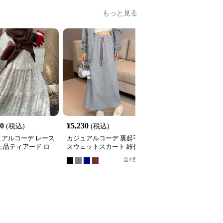
もっと見る
20
¥
5,230
¥
4,420
(税込)
(税込)
(税込)
ュアルコーデ レース
カジュアルコーデ 裏起毛
カジュアルコーデ 格子
上品ティアード ロ
スウェットスカート 紐付
ティアードロングスカー
スカート
きロング丈
ト
全
4
色