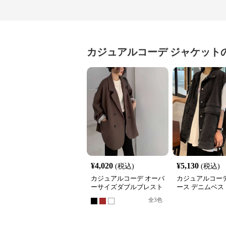
カジュアルコーデ
ジャケット
¥
4,020
¥
5,130
(税込)
(税込)
カジュアルコーデ オーバ
カジュアルコーデ
ーサイズダブルブレスト
ース デニムベス
テーラードジャケット
ケット 重ね着 
全
3
色