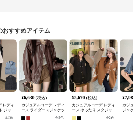
のおすすめアイテム
¥
6,630
¥
5,670
¥
7,9
(税込)
(税込)
 レディ
カジュアルコーデ レディ
カジュアルコーデ レディ
カジ
ト ジャ
ース ライダースジャケッ
ース ゆったり スタジャ
ジャ
ゆったり
ト ゆったり合皮ジャケッ
ン ジャケット 春秋冬対
ゆっ
全
2
色
全
2
色
全
2
色
ト
応