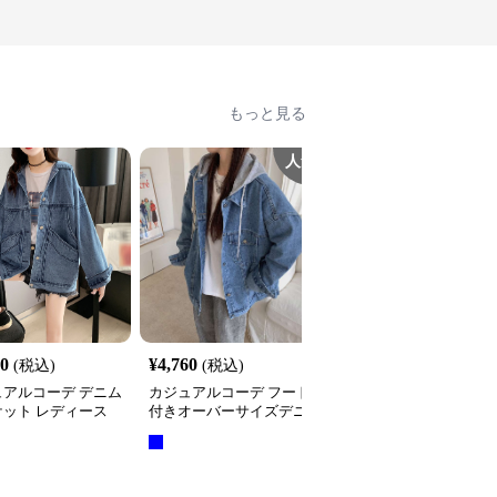
もっと見る
人気
80
¥
4,760
¥
6,400
(税込)
(税込)
(税込)
ュアルコーデ デニム
カジュアルコーデ フード
カジュアルコーデ 2025
ケット レディース
付きオーバーサイズデニ
新作 レディース 革調ジ
たり羽織ジャケット
ムジャケット
ャケット ゆったりシル
ット 黒 襟付き