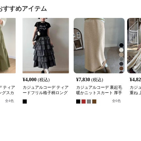
おすすめアイテム
¥
4,000
¥
7,830
¥
4,8
(税込)
(税込)
 ティア
カジュアルコーデ ティア
カジュアルコーデ 裏起毛
カジ
ングスカ
ードフリル格子柄ロング
暖かニットスカート 厚手
重ね 
スカート
ロング丈タイトスカート
ング
全
4
色
全
6
色