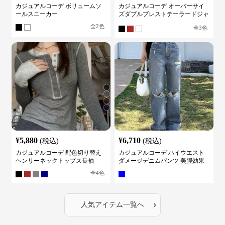
ケット
全
2
色
全
3
色
¥
5,880
¥
6,710
(税込)
(税込)
カジュアルコーデ 配色切り替え
カジュアルコーデ ハイウエスト
ヘンリーネックトップス長袖
ダメージデニムパンツ 美脚効果
全
4
色
›
人気アイテム一覧へ
カジュアルコーデ 新着アイテム