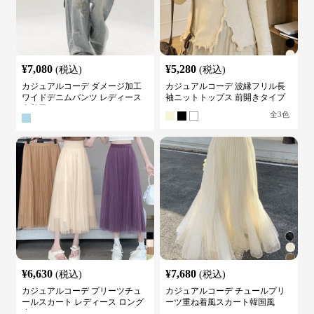
¥
7,080
¥
5,280
(税込)
(税込)
カジュアルコーデ ダメージ加工
カジュアルコーデ 波縁フリル長
ワイドデニムパンツ レディース
袖ニットトップス 前開きタイプ
古着風
全
3
色
¥
6,630
¥
7,680
(税込)
(税込)
カジュアルコーデ プリーツチュ
カジュアルコーデ チュールプリ
ールスカート レディース ロング
ーツ重ね着風スカート韓国風
丈
全
4
色
全
6
色