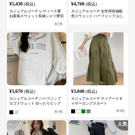
ね着風スウェット長袖シャツ襟切
色スウェット ハーフジップ おし
り替え
ゃれトップス
全
2
色
¥
5,670
¥
3,040
(税込)
(税込)
カジュアルコーデ ハーフジップ
カジュアルコーデ ティアードギ
ロゴスウェット ゆったりビッグ
ャザーロングスカート
シルエット
全
4
色
全
2
色
人気