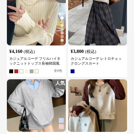
¥
4,160
¥
3,800
(税込)
(税込)
カジュアルコーデ フリルハイネ
カジュアルコーデ レトロチェッ
ックニットトップス長袖韓国風
クロングスカート
全
8
色
人気
¥
5,430
¥
4,760
(税込)
(税込)
カジュアルコーデ レディース重
カジュアルコーデ 女性用長袖配