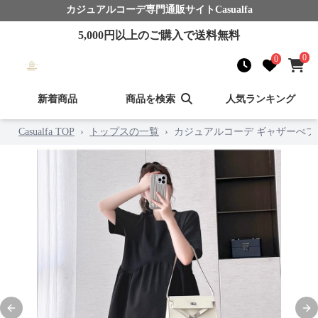
カジュアルコーデ
専門通販サイト
Casualfa
5,000
円以上のご購入で送料無料
0
0
新着商品
商品を検索
人気ランキング
Casualfa TOP
›
トップスの一覧
›
カジュアルコーデ ギャザーぺプ
Previous slide
Nex