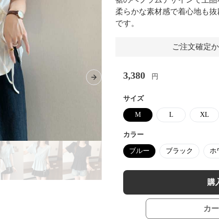
柔らかな素材感で着心地も抜
です。
ご注文確定か
3,380
円
Next slide
サイズ
M
L
XL
カラー
ブルー
ブラック
ホ
購
カー