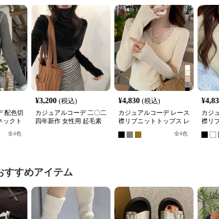
¥
3,200
¥
4,830
¥
4,8
(税込)
(税込)
 配色切
カジュアルコーデ 二〇二
カジュアルコーデ レース
カジ
ネックト
四年新作 女性用 起毛素
襟リブニットトップス レ
襟リ
材 高首 滑らか質感 トッ
ディース長袖
袖丸
全
4
色
全
4
色
プス
おすすめアイテム