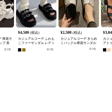
¥
4,580
¥
2,580
¥
3,0
(税込)
(税込)
 厚底サ
カジュアルコーデ ふわも
カジュアルコーデ きらめ
カジ
ップ 美
こファーサンダル レディ
くバックル厚底サンダル
アト
イプ
ース 厚底ベルトサンダル
ミュ
全
3
色
全
2
色
全
3
色