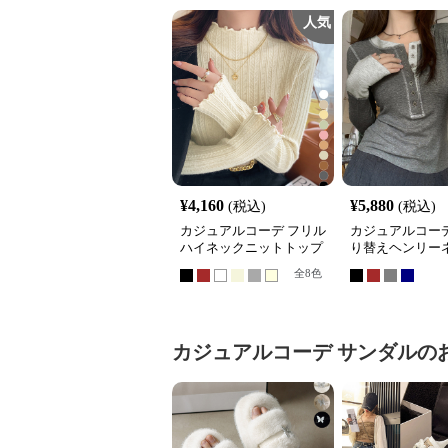
人気
¥
4,160
¥
5,880
(税込)
(税込)
カジュアルコーデ フリル
カジュアルコーデ
ハイネックニットトップ
り替えヘンリー
ス長袖韓国風
ップス長袖
全
8
色
カジュアルコーデ
サンダル
の