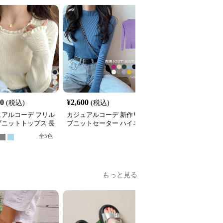
30
¥
2,600
¥
4,800
(税込)
(税込)
(税込)
ュアルコーデ フリル
カジュアルコーデ 新作リ
カジュアルコーデ 2025
ブニットトップス 長
ブニットセーター ハイネ
新作秋冬 ニットベスト
首
ック長袖トップス
ボタン付き ゆったり重
全
5
色
着トップス
もっと見る