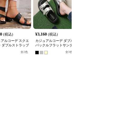
40
¥
3,160
¥
3,120
(税込)
(税込)
(税込)
ュアルコーデ スクエ
カジュアルコーデ ダブル
カジュアルコーデ リボ
ゥ ダブルストラップ
バックルフラットサンダ
飾り厚底サンダル
ールサンダル
ル
全
2
色
全
2
色
全
3
色