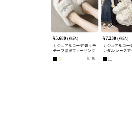
¥
5,680
¥
7,230
(税込)
(税込)
カジュアルコーデ 蝶々モ
カジュアルコーデ
チーフ厚底ファーサンダ
ンダル レースア
ル 秋冬もこもこスリッパ
脚 スニーカータ
全
3
色