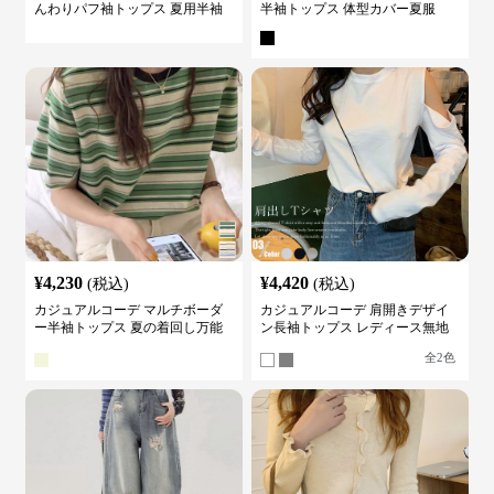
んわりパフ袖トップス 夏用半袖
半袖トップス 体型カバー夏服
カットソー
¥
4,230
¥
4,420
(税込)
(税込)
カジュアルコーデ マルチボーダ
カジュアルコーデ 肩開きデザイ
ー半袖トップス 夏の着回し万能
ン長袖トップス レディース無地
カットソー
カットソー
全
2
色