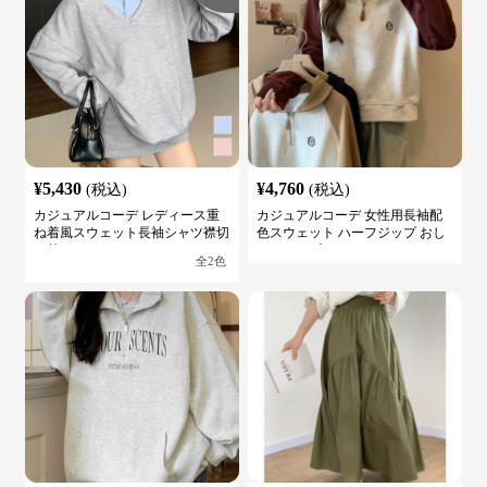
¥
5,430
¥
4,760
(税込)
(税込)
カジュアルコーデ レディース重
カジュアルコーデ 女性用長袖配
ね着風スウェット長袖シャツ襟切
色スウェット ハーフジップ おし
り替え
ゃれトップス
全
2
色