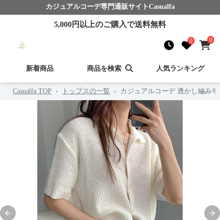
カジュアルコーデ
専門通販サイト
Casualfa
5,000
円以上のご購入で送料無料
0
0
新着商品
商品を検索
人気ランキング
Casualfa TOP
›
トップスの一覧
›
カジュアルコーデ 透かし編み
Previous slide
Nex