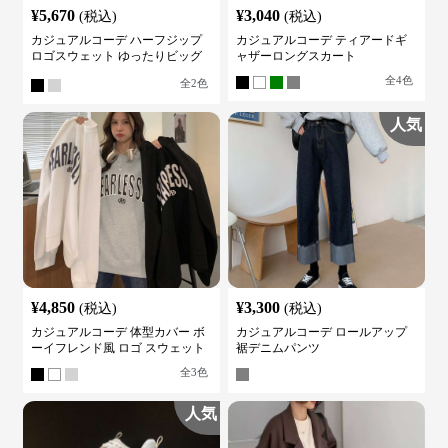
¥
5,670
¥
3,040
(税込)
(税込)
カジュアルコーデ ハーフジップ
カジュアルコーデ ティアードギ
ロゴスウェット ゆったりビッグ
ャザーロングスカート
シルエット
全
4
色
全
2
色
人気
¥
4,850
¥
3,300
(税込)
(税込)
カジュアルコーデ 体型カバー ボ
カジュアルコーデ ロールアップ
ーイフレンド風 ロゴ スウェット
裾デニムパンツ
全
3
色
人気