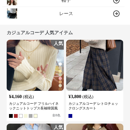
帽子
レース
カジュアルコーデ 人気アイテム
人気
¥
4,160
¥
3,800
(税込)
(税込)
カジュアルコーデ フリルハイネ
カジュアルコーデ レトロチェッ
ックニットトップス長袖韓国風
クロングスカート
全
8
色
人気