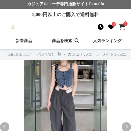
カジュアルコーデ
専門通販サイト
Casualfa
5,000
円以上のご購入で送料無料
0
0
新着商品
商品を検索
人気ランキング
Casualfa TOP
›
パンツの一覧
›
カジュアルコーデ ワイドシルエ
Previous slide
Nex