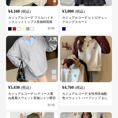
¥
4,160
¥
3,800
(税込)
(税込)
カジュアルコーデ フリルハイネ
カジュアルコーデ レトロチェッ
ックニットトップス長袖韓国風
クロングスカート
全
8
色
人気
¥
5,430
¥
4,760
(税込)
(税込)
カジュアルコーデ レディース重
カジュアルコーデ 女性用長袖配
ね着風スウェット長袖シャツ襟切
色スウェット ハーフジップ おし
り替え
ゃれトップス
全
2
色