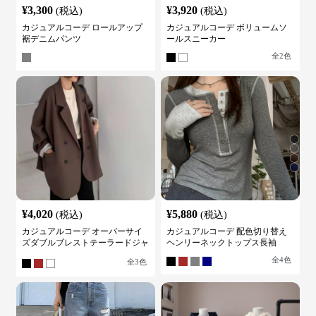
¥
3,300
¥
3,920
(税込)
(税込)
カジュアルコーデ ロールアップ
カジュアルコーデ ボリュームソ
裾デニムパンツ
ールスニーカー
全
2
色
¥
4,020
¥
5,880
(税込)
(税込)
カジュアルコーデ オーバーサイ
カジュアルコーデ 配色切り替え
ズダブルブレストテーラードジャ
ヘンリーネックトップス長袖
ケット
全
4
色
全
3
色