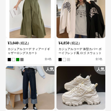
¥
3,040
¥
4,850
(税込)
(税込)
カジュアルコーデ ティアードギ
カジュアルコーデ 体型カバー ボ
ャザーロングスカート
ーイフレンド風 ロゴ スウェット
全
4
色
全
3
色
人気
人気