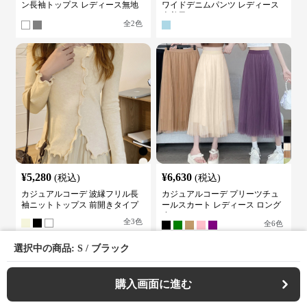
ン長袖トップス レディース無地
ワイドデニムパンツ レディース
カットソー
古着風
全
2
色
¥
5,280
¥
6,630
(税込)
(税込)
カジュアルコーデ 波縁フリル長
カジュアルコーデ プリーツチュ
袖ニットトップス 前開きタイプ
ールスカート レディース ロング
丈
全
3
色
全
6
色
選択中の商品: S / ブラック
›
新着アイテムの一覧へ
購入画面に進む