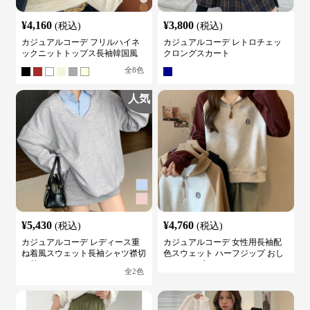
¥
4,160
¥
3,800
(税込)
(税込)
カジュアルコーデ フリルハイネ
カジュアルコーデ レトロチェッ
ックニットトップス長袖韓国風
クロングスカート
全
8
色
人気
¥
5,430
¥
4,760
(税込)
(税込)
カジュアルコーデ レディース重
カジュアルコーデ 女性用長袖配
ね着風スウェット長袖シャツ襟切
色スウェット ハーフジップ おし
り替え
ゃれトップス
全
2
色