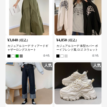
¥
3,040
¥
4,850
(税込)
(税込)
カジュアルコーデ ティアードギ
カジュアルコーデ 体型カバー ボ
ャザーロングスカート
ーイフレンド風 ロゴ スウェット
全
4
色
全
3
色
人気
人気