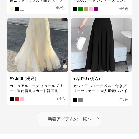
袖ニットトップス 前開きタイプ
ールスカート レディース ロング
丈
全
3
色
全
6
色
¥
7,680
¥
7,870
(税込)
(税込)
カジュアルコーデ チュールプリ
カジュアルコーデ ベルト付きプ
ーツ重ね着風スカート韓国風
リーツスカート 大人可愛い ハイ
ウエスト
全
4
色
全
2
色
›
新着アイテムの一覧へ