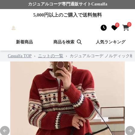
カジュアルコーデ
専門通販サイト
Casualfa
5,000
円以上のご購入で送料無料
0
0
新着商品
商品を検索
人気ランキング
Casualfa TOP
›
ニットの一覧
›
カジュアルコーデ ノルディック
Previous slide
Nex