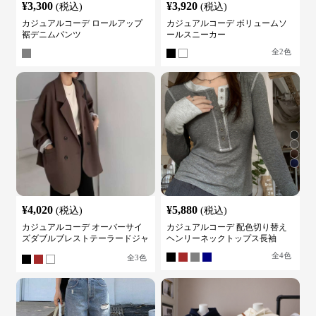
¥
3,300
¥
3,920
(税込)
(税込)
カジュアルコーデ ロールアップ
カジュアルコーデ ボリュームソ
裾デニムパンツ
ールスニーカー
全
2
色
¥
4,020
¥
5,880
(税込)
(税込)
カジュアルコーデ オーバーサイ
カジュアルコーデ 配色切り替え
ズダブルブレストテーラードジャ
ヘンリーネックトップス長袖
ケット
全
4
色
全
3
色